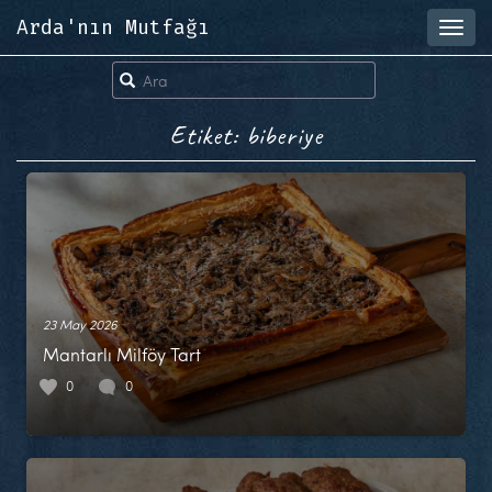
Arda'nın Mutfağı
Toggl
navig
Etiket: biberiye
23 May 2026
Mantarlı Milföy Tart
0
0