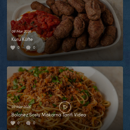
06 Mar 2026
Kuru Köfte
0
0
03 Mar 2026
Bolonez Soslu Makarna Tarifi Video
0
0