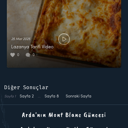
25 Mar 2025
Lazanya Tarifi Video
0
0
Diğer Sonuçlar
Sayfa
2
…
Sayfa
8
Sonraki Sayfa
Sayfa
1
Arda'nın Mont Blanc Güncesi