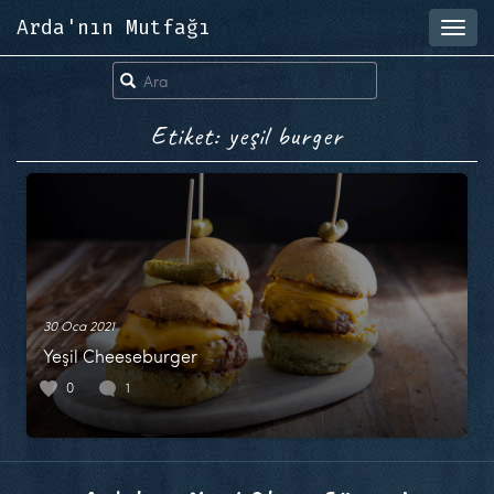
Arda'nın Mutfağı
Toggl
navig
Etiket: yeşil burger
30 Oca 2021
Yeşil Cheeseburger
0
1