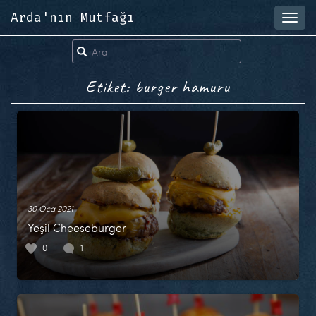
Arda'nın Mutfağı
Toggl
navig
Etiket: burger hamuru
30 Oca 2021
Yeşil Cheeseburger
0
1