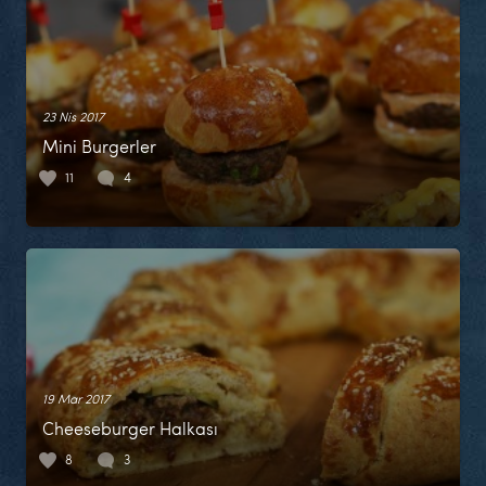
23 Nis 2017
Mini Burgerler
11
4
19 Mar 2017
Cheeseburger Halkası
8
3