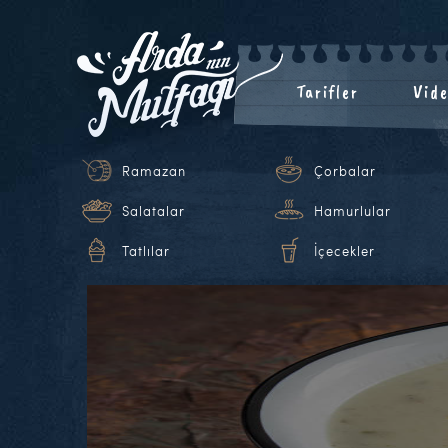
Tarifler
Vide
Ramazan
Çorbalar
Salatalar
Hamurlular
Tatlılar
İçecekler