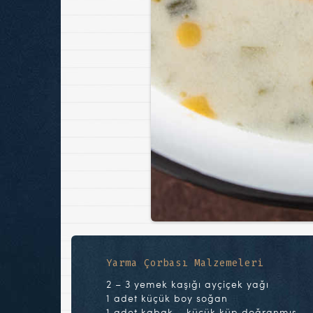
Yarma Çorbası Malzemeleri
2 – 3 yemek kaşığı ayçiçek yağı
1 adet küçük boy soğan
1 adet kabak – küçük küp doğranmış