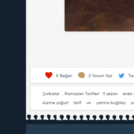
0
Beğen
0 Yorum Yaz
Tw
Çorbalar
,
Ramazan Tarifleri
11.sezon
,
arda 
süzme yoğurt
,
tarif
,
un
,
yarma buğday
,
y