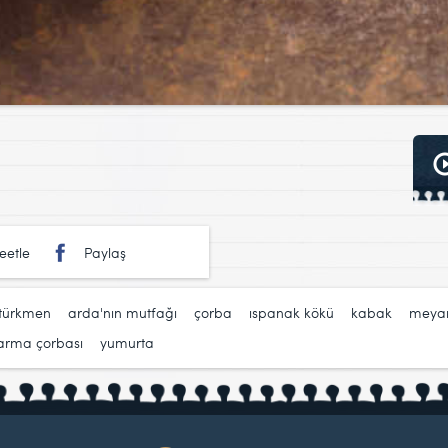
eetle
Paylaş
türkmen
,
arda'nın mutfağı
,
çorba
,
ıspanak kökü
,
kabak
,
meya
arma çorbası
,
yumurta