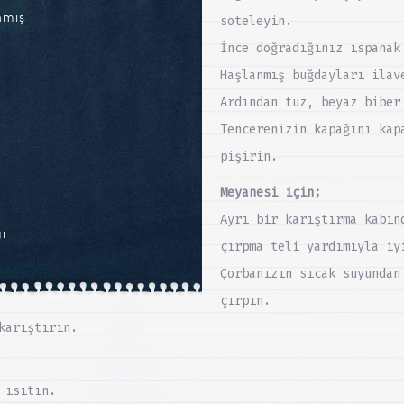
nmış
soteleyin.
İnce doğradığınız ıspanak
Haşlanmış buğdayları ilav
Ardından tuz, beyaz biber
Tencerenizin kapağını kap
pişirin.
Meyanesi için;
Ayrı bir karıştırma kabın
ı
çırpma teli yardımıyla iy
Çorbanızın sıcak suyundan
çırpın.
karıştırın.
 ısıtın.