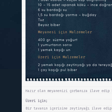
10 – 15 adet ıspanak kökü – ince doğra
6 su bardağı su
1,5 su bardağı yarma – buğday
Tuz
Beyaz biber
Meyanesi için Malzemeler
400 gr. süzme yoğurt
1 yumurtanın sarısı
1 yemek kaşığı un
Üzeri için Malzemeler
2 yemek kaşığı zeytinyağı ya da tereyağ
1 çay kaşığı pul biber
Hazır olan meyanenizi çorbanıza ilave edip 
Üzeri için;
Bir tavanın içerisine zeytinyağı ilave edip