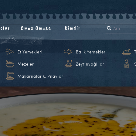
olar
Omuz Omuza
Kimdir
Et Yemekleri
Balık Yemekleri
Mezeler
Zeytinyağlılar
Makarnalar & Pilavlar