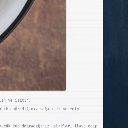
lın ve ısıtın.
klik doğradığınız soğanı ilave edip
küçük küp doğradığınız kabakları ilave edip