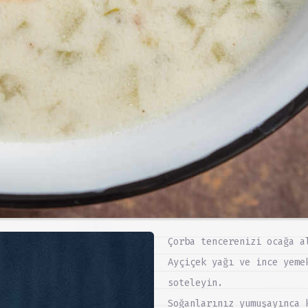
Çorba tencerenizi ocağa a
Ayçiçek yağı ve ince yeme
soteleyin.
Soğanlarınız yumuşayınca 