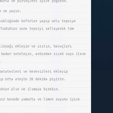
murta ve pirinçleri iyice yoğurun.
n ve yayın.
yüklüğünde köfteler yapıp unlu tepsiye
rladıktan sora tepsiyi sallayarak tüm
tinyağı ekleyin ve ısıtın, havuçları
 kadar soteleyin, ardından sıcak suyu ilave
.
patatesleri ve kerevizleri ekleyip
ıp orta ateşte 20 dakika pişirin.
aktan alın ve ılımaya bırakın.
bir kasede yumurta ve limon suyunu iyice