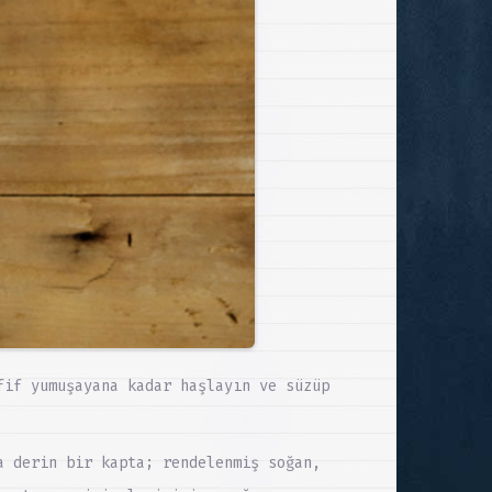
fif yumuşayana kadar haşlayın ve süzüp
a derin bir kapta; rendelenmiş soğan,