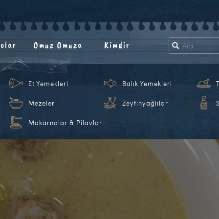
olar
Omuz Omuza
Kimdir
Et Yemekleri
Balık Yemekleri
Mezeler
Zeytinyağlılar
Makarnalar & Pilavlar