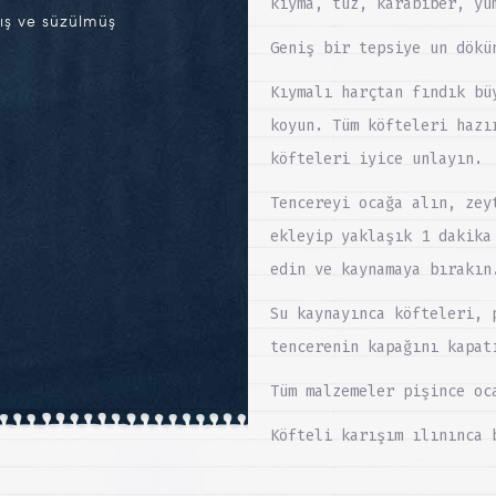
kıyma, tuz, karabiber, yu
ış ve süzülmüş
Geniş bir tepsiye un dökü
Kıymalı harçtan fındık bü
koyun. Tüm köfteleri hazı
köfteleri iyice unlayın.
Tencereyi ocağa alın, zey
ekleyip yaklaşık 1 dakika
edin ve kaynamaya bırakın
Su kaynayınca köfteleri, 
tencerenin kapağını kapat
Tüm malzemeler pişince oc
Köfteli karışım ılınınca 