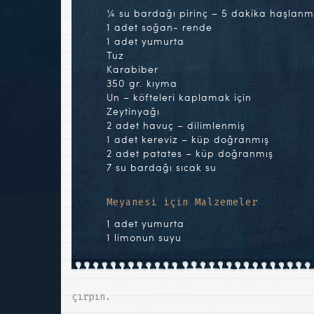
¼ su bardağı pirinç – 5 dakika haşlanm
1 adet soğan- rende
1 adet yumurta
Tuz
Karabiber
350 gr. kıyma
Un – köfteleri kaplamak için
Zeytinyağı
2 adet havuç – dilimlenmiş
1 adet kereviz – küp doğranmış
2 adet patates – küp doğranmış
7 su bardağı sıcak su
Meyanesi için Malzemeler
1 adet yumurta
1 limonun suyu
çırpın.