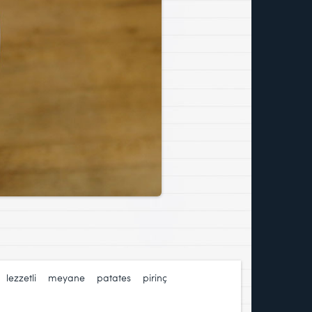
,
lezzetli
,
meyane
,
patates
,
pirinç
,