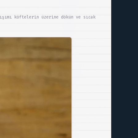
ışımı köftelerin üzerine dökün ve sıcak