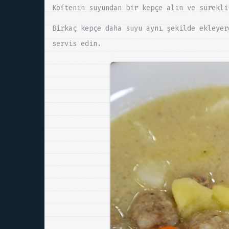
Köftenin suyundan bir kepçe alın ve sürekli
Birkaç kepçe daha suyu aynı şekilde ekleyer
servis edin.