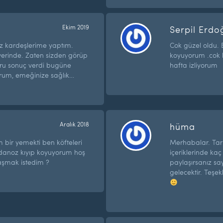
Ekim 2019
Serpil Erdo
 kız kardeşlerime yaptım.
Cok güzel oldu. 
k yerinde. Zaten sizden görüp
koyuyorum .cok l
ğru sonuç verdi bugüne
hafta izliyorum
rum, emeğinize sağlık…
Aralık 2018
hüma
bir yemekti ben köfteleri
Merhabalar. Tarif
danoz kıyıp koyuyorum hoş
içeriklerinde kaç
laşmak istedim ?
paylaşırsanız sa
gelecektir. Teşek