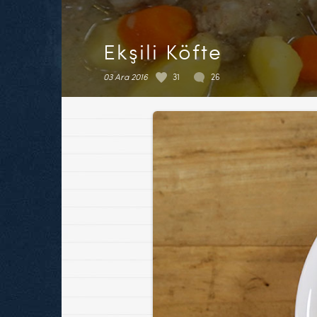
Ekşili Köfte
03 Ara 2016
31
26