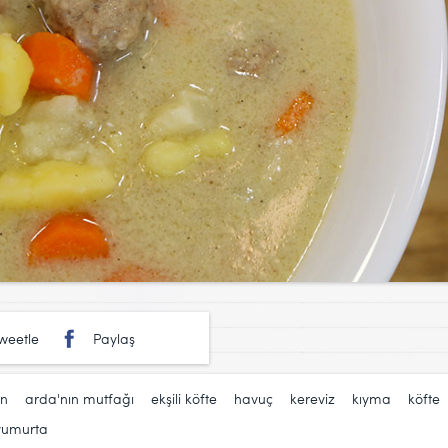
weetle
Paylaş
en
,
arda'nın mutfağı
,
ekşili köfte
,
havuç
,
kereviz
,
kıyma
,
köfte
yumurta