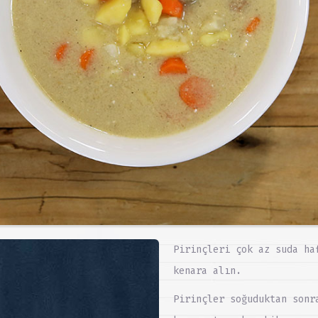
Pirinçleri çok az suda ha
kenara alın.
Pirinçler soğuduktan sonr