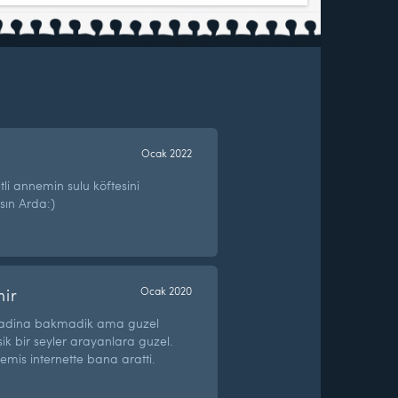
Ocak 2022
li annemin sulu köftesini
arsın Arda:)
ir
Ocak 2020
tadina bakmadik ama guzel
ik bir seyler arayanlara guzel.
emis internette bana aratti.