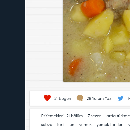
31
Beğen
26 Yorum Yaz
T
Et Yemekleri
21.bölüm
,
7.sezon
,
arda türkm
sebze
,
tarif
,
un
,
yemek
,
yemek tarifleri
,