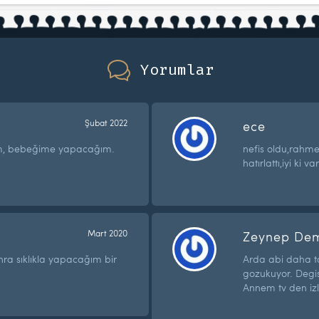
Yorumlar
Şubat 2022
ece
um, bebeğime yapacağım.
nefis oldu,rahmet
hatırlattı,iyi ki v
Mart 2020
Zeynep Dem
ra sıklıkla yapacağım bir
Arda abi daha 
gozukuyor. Degis
Annem tv den izl