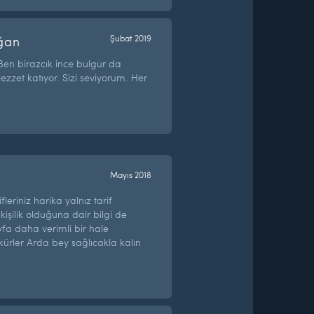
ğan
Şubat 2019
Ben birazcık ince bulgur da
ezzet katıyor. Sizi seviyorum. Her
Mayıs 2018
leriniz harika yalnız tarif
 kişilik olduğuna dair bilgi de
yfa daha verimli bir hale
kürler Arda bey sağlıcakla kalın