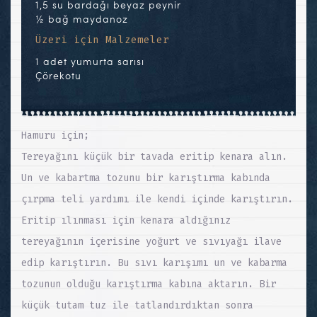
1,5 su bardağı beyaz peynir
½ bağ maydanoz
Üzeri için Malzemeler
1 adet yumurta sarısı
Çörekotu
Hamuru için;
Tereyağını küçük bir tavada eritip kenara alın.
Un ve kabartma tozunu bir karıştırma kabında
çırpma teli yardımı ile kendi içinde karıştırın.
Eritip ılınması için kenara aldığınız
tereyağının içerisine yoğurt ve sıvıyağı ilave
edip karıştırın. Bu sıvı karışımı un ve kabarma
tozunun olduğu karıştırma kabına aktarın. Bir
küçük tutam tuz ile tatlandırdıktan sonra