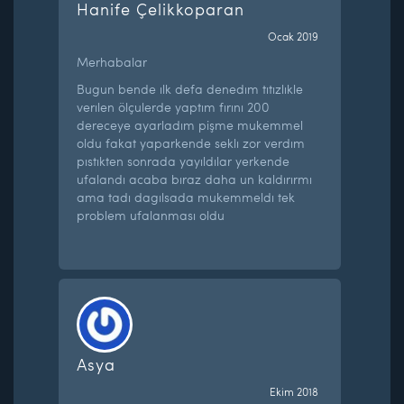
Hanife Çelikkoparan
Ocak 2019
Merhabalar
Bugun bende ılk defa denedım tıtızlıkle
verılen ölçulerde yaptım fırını 200
dereceye ayarladım pişme mukemmel
oldu fakat yaparkende seklı zor verdım
pıstıkten sonrada yayıldılar yerkende
ufalandı acaba bıraz daha un kaldırırmı
ama tadı dagılsada mukemmeldı tek
problem ufalanması oldu
Asya
Ekim 2018