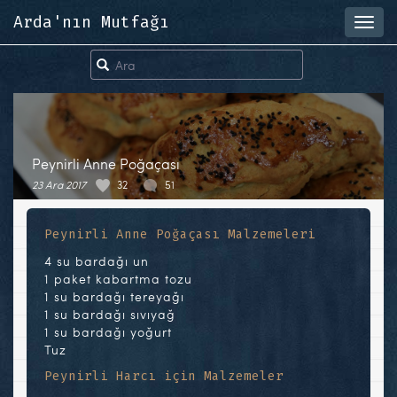
Arda'nın Mutfağı
Toggl
navig
Peynirli Anne Poğaçası
23 Ara 2017
32
51
Peynirli Anne Poğaçası Malzemeleri
4 su bardağı un
1 paket kabartma tozu
1 su bardağı tereyağı
1 su bardağı sıvıyağ
1 su bardağı yoğurt
Tuz
Peynirli Harcı için Malzemeler