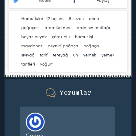
Tweetle
Paylaş
Hamurlular
12.bölüm
,
8.sezon
,
anne
poğaçası
,
arda türkmen
,
arda'nın mutfağı
,
beyaz peynir
,
çörek otu
,
hamur işi
,
maydanoz
,
peynirli poğaça
,
poğaça
,
sıvıyağ
,
tarif
,
tereyağ
,
un
,
yemek
,
yemek
tarifleri
,
yoğurt
Yorumlar
Canan