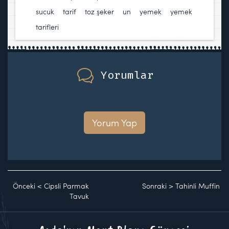
sucuk
,
tarif
,
toz şeker
,
un
,
yemek
,
yemek
tarifleri
Yorumlar
Yorum Yap
Önceki
<
Cipsli Parmak
Sonraki
>
Tahinli Muffin
Tavuk