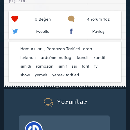
pişirin.
10
Beğen
4 Yorum Yaz
Tweetle
Paylaş
Hamurlular
,
Ramazan Tarifleri
arda
türkmen
,
arda'nın mutfağı
,
kandil
,
kandil
simidi
,
ramazan
,
simit
,
sss
,
tarif
,
tv
show
,
yemek
,
yemek tarifleri
Yorumlar