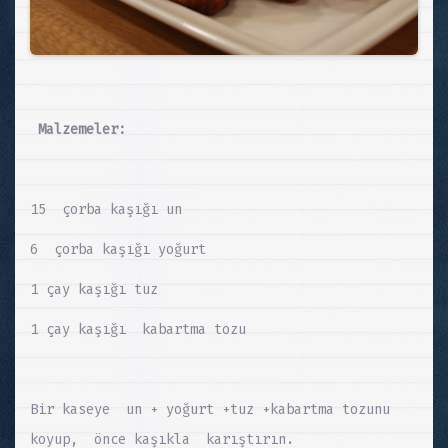
Malzemeler:
15 çorba kaşığı un
6 çorba kaşığı yoğurt
1 çay kaşığı tuz
1 çay kaşığı kabartma tozu
Bir kaseye un + yoğurt +tuz +kabartma tozunu
koyup, önce kaşıkla karıştırın.