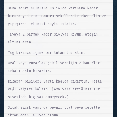
Daha sonra elinizle un iyice karışana kadar
hamura yedirin. Hamuru şekillendirirken elinize
yapışırsa elinizi suyla ıslatın.
Tavaya 2 parmak kadar sıvıyağ koyup, ateşin
altını açın.
Yağ kızınca içine bir tutam tuz atın.
Oval veya yuvarlak şekil verdiğiniz hamurları
arkalı önlü kızartın.
Kızaran pişileri yağlı kağıda çıkartın, fazla
yağı kağıtta kalsın. (Ama yağa attığınız tuz
sayesinde hiç yağ emmeyecek.)
Sıcak sıcak yanında peynir ,bal veya reçelle
ikram edin, afiyet olsun.