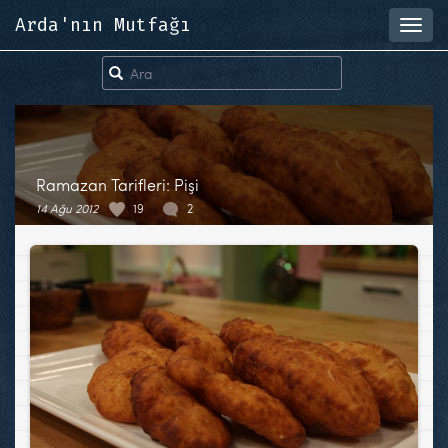
Arda'nın Mutfağı
Toggl
navig
Ramazan Tarifleri: Pişi
14 Ağu 2012
19
2