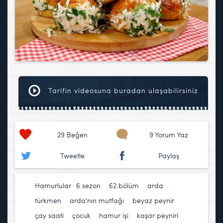
Tarifin videosuna buradan ulaşabilirsiniz
29
Beğen
9 Yorum Yaz
Tweetle
Paylaş
Hamurlular
6.sezon
,
62.bölüm
,
arda
türkmen
,
arda'nın mutfağı
,
beyaz peynir
,
çay saati
,
çocuk
,
hamur işi
,
kaşar peyniri
,