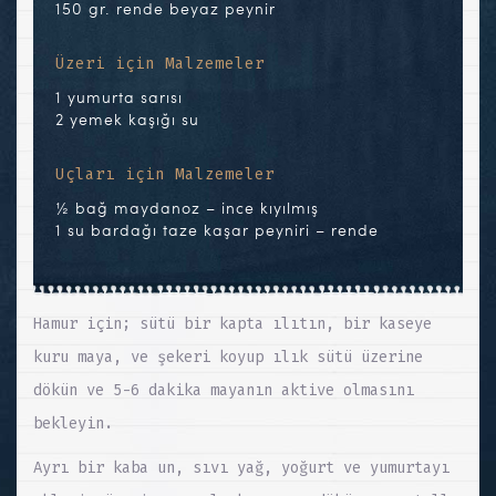
150 gr. rende beyaz peynir
Üzeri için Malzemeler
1 yumurta sarısı
2 yemek kaşığı su
Uçları için Malzemeler
½ bağ maydanoz – ince kıyılmış
1 su bardağı taze kaşar peyniri – rende
Hamur için; sütü bir kapta ılıtın, bir kaseye
kuru maya, ve şekeri koyup ılık sütü üzerine
dökün ve 5-6 dakika mayanın aktive olmasını
bekleyin.
Ayrı bir kaba un, sıvı yağ, yoğurt ve yumurtayı