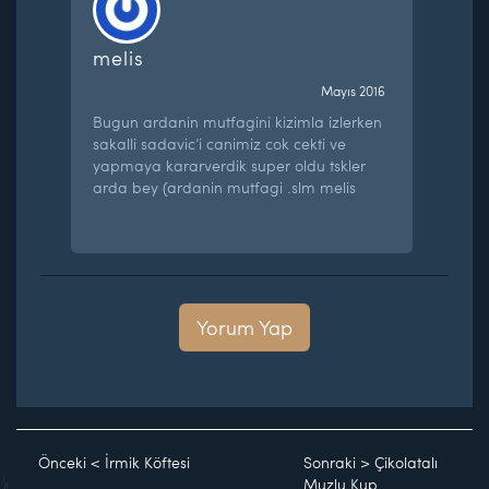
melis
Mayıs 2016
Bugun ardanin mutfagini kizimla izlerken
sakalli sadavic’i canimiz cok cekti ve
yapmaya kararverdik super oldu tskler
arda bey (ardanin mutfagi .slm melis
Yorum Yap
Önceki
<
İrmik Köftesi
Sonraki
>
Çikolatalı
Muzlu Kup