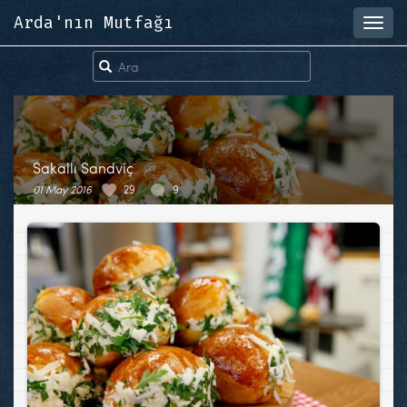
Arda'nın Mutfağı
Toggl
navig
Sakallı Sandviç
01 May 2016
29
9