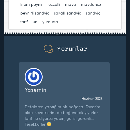
krem peynir
,
lezzetli
,
maya
,
maydanoz
,
peynirli sandviç
,
sakallı sandviç
,
sandviç
,
tarif
,
un
,
yumurta
Yorumlar
Yasemin
Haziran 2023
Defalarca yaptığım bir poğaça. Favorim
oldu, sevdiklerim de beğenerek yiyorlar,
tarif ne diyorsa yapın, gerisi garanti…
Teşekkürler