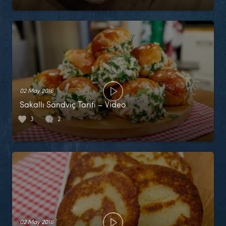
02 May 2016
Sakallı Sandviç Tarifi – Video
3
2
02 May 2016