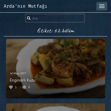
Arda'nın Mutfağı
Toggl
navig
Etiket: 62.bölüm
14 May 2017
Enginarlı Kuzu
3
0