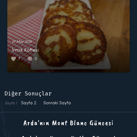
01 May 2016
İrmik Köftesi
7
0
Diğer Sonuçlar
Sayfa
2
Sonraki Sayfa
Sayfa
1
Arda'nın Mont Blanc Güncesi