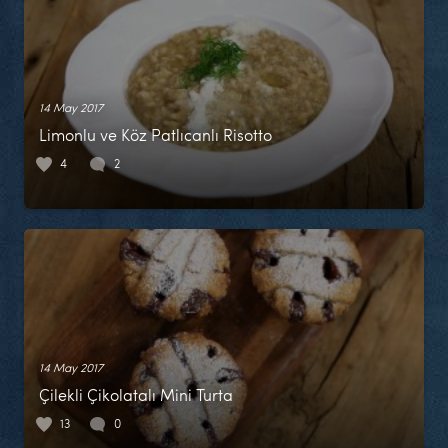
14 May 2017
Limonlu ve Köz Patlıcanlı Risotto
4
2
14 May 2017
Çilekli Çikolatalı Mini Turta
13
0