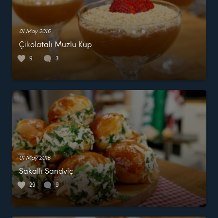
01 May 2016
Çikolatalı Muzlu Kup
9
3
01 May 2016
Sakallı Sandviç
29
9