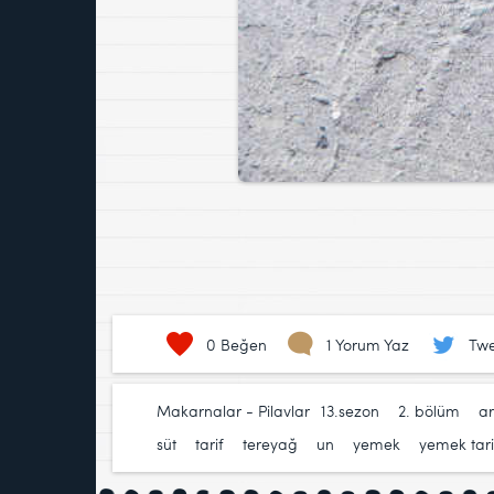
0
Beğen
1 Yorum Yaz
Twe
Makarnalar - Pilavlar
13.sezon
,
2. bölüm
,
a
süt
,
tarif
,
tereyağ
,
un
,
yemek
,
yemek tarif