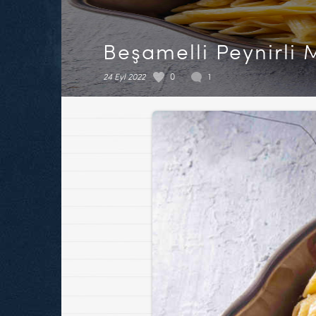
Beşamelli Peynirli
24 Eyl 2022
0
1