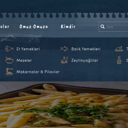
olar
Omuz Omuza
Kimdir
Et Yemekleri
Balık Yemekleri
Mezeler
Zeytinyağlılar
Makarnalar & Pilavlar