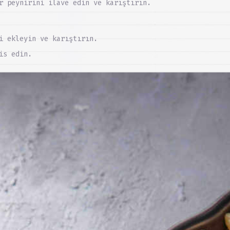
r peynirini ilave edin ve karıştırın.
i ekleyin ve karıştırın.
is edin.