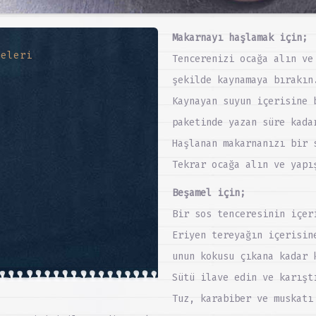
Makarnayı haşlamak için;
meleri
Tencerenizi ocağa alın ve
şekilde kaynamaya bırakın
Kaynayan suyun içerisine 
paketinde yazan süre kada
Haşlanan makarnanızı bir 
Tekrar ocağa alın ve yapı
Beşamel için;
Bir sos tenceresinin içer
Eriyen tereyağın içerisin
unun kokusu çıkana kadar 
Sütü ilave edin ve karışt
Tuz, karabiber ve muskatı