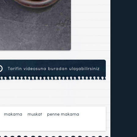
Tarifin videosuna buradan ulaşabilirsiniz
,
makarna
,
muskat
,
penne makarna
,