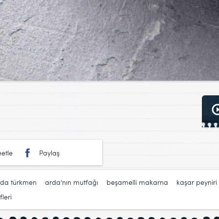
etle
Paylaş
rda türkmen
,
arda'nın mutfağı
,
beşamelli makarna
,
kaşar peyniri
leri