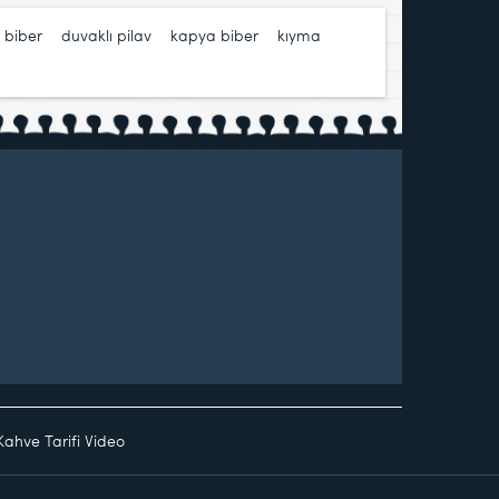
n biber
,
duvaklı pilav
,
kapya biber
,
kıyma
,
Kahve Tarifi Video