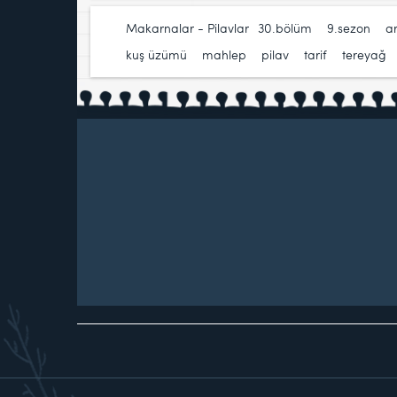
Makarnalar - Pilavlar
30.bölüm
,
9.sezon
,
a
kuş üzümü
,
mahlep
,
pilav
,
tarif
,
tereyağ