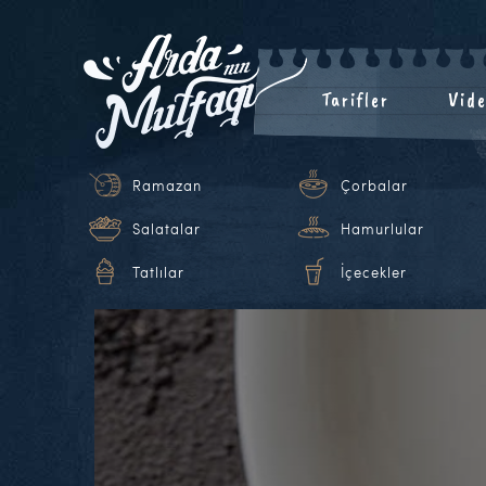
Tarifler
Vide
Ramazan
Çorbalar
Salatalar
Hamurlular
Tatlılar
İçecekler