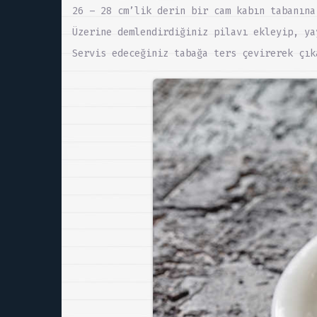
26 – 28 cm’lik derin bir cam kabın tabanına
Üzerine demlendirdiğiniz pilavı ekleyip, ya
Servis edeceğiniz tabağa ters çevirerek çık