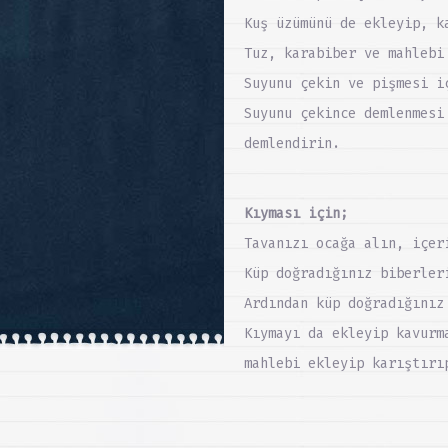
Kuş üzümünü de ekleyip, k
Tuz, karabiber ve mahlebi
Suyunu çekin ve pişmesi i
Suyunu çekince demlenmesi
demlendirin.
Kıyması için;
Tavanızı ocağa alın, içer
Küp doğradığınız biberler
Ardından küp doğradığınız
Kıymayı da ekleyip kavurm
mahlebi ekleyip karıştırı