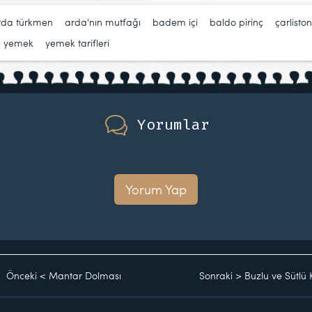
rda türkmen
,
arda'nın mutfağı
,
badem içi
,
baldo pirinç
,
çarlisto
,
yemek
,
yemek tarifleri
Yorumlar
Yorum Yap
Önceki
<
Mantar Dolması
Sonraki
>
Buzlu ve Sütlü 