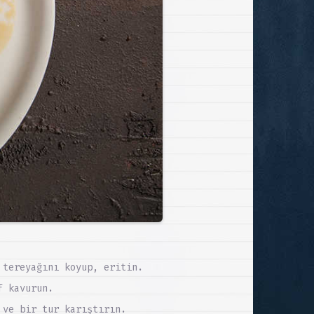
 tereyağını koyup, eritin.
f kavurun.
 ve bir tur karıştırın.