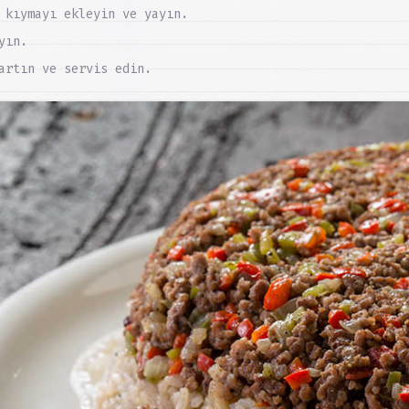
 kıymayı ekleyin ve yayın.
yın.
artın ve servis edin.