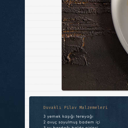
Duvaklı Pilav Malzemeleri
3 yemek kaşığı tereyağı
2 avuç soyulmuş badem içi
3 su bardağı baldo pirinci