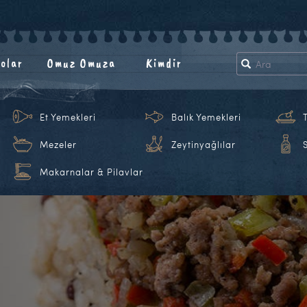
olar
Omuz Omuza
Kimdir
Et Yemekleri
Balık Yemekleri
Mezeler
Zeytinyağlılar
Makarnalar & Pilavlar