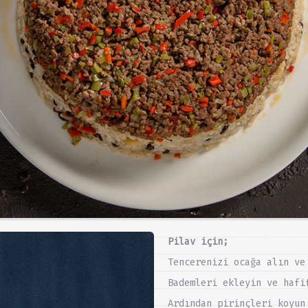
Pilav için;
Tencerenizi ocağa alın ve
Bademleri ekleyin ve hafi
Ardından pirinçleri koyun