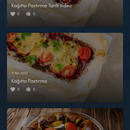
Kağıtta Pastırma Tarifi Video
0
0
11 Nis 2023
Kağıtta Pastırma
0
0