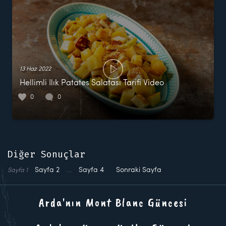
13 Haz 2022
Hellimli Ilık Patates Salatası Tarifi Video
0
0
Diğer Sonuçlar
Sayfa
2
…
Sayfa
4
Sonraki Sayfa
Sayfa
1
Arda'nın Mont Blanc Güncesi