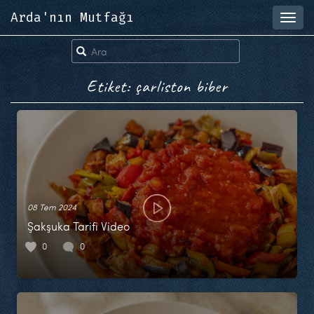
Arda'nın Mutfağı
Toggl
navig
Etiket: çarliston biber
08 Tem 2024
Şakşuka Tarifi Video
0
0