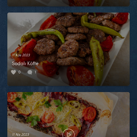
11 Kas 2023
Sodalı Köfte
0
1
11 Nis 2023