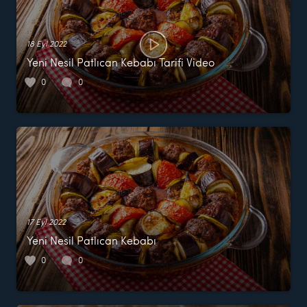
18 Eyl 2022
Yeni Nesil Patlıcan Kebabı Tarifi Video
0
0
17 Eyl 2022
Yeni Nesil Patlıcan Kebabı
0
0