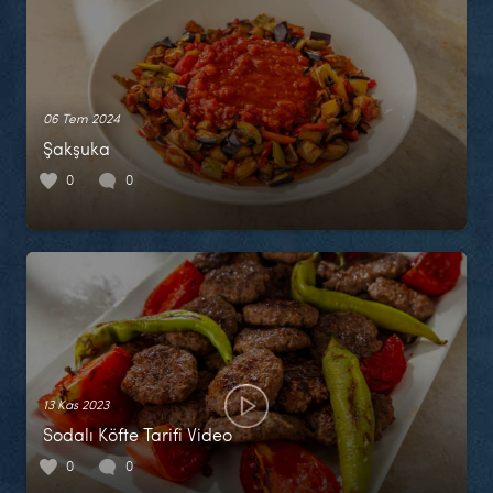
06 Tem 2024
Şakşuka
0
0
13 Kas 2023
Sodalı Köfte Tarifi Video
0
0