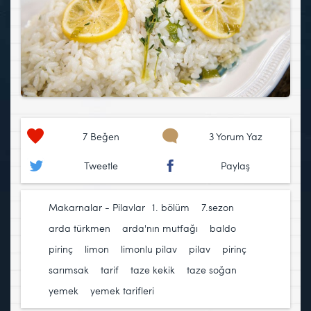
7
Beğen
3 Yorum Yaz
Tweetle
Paylaş
Makarnalar - Pilavlar
1. bölüm
,
7.sezon
,
arda türkmen
,
arda'nın mutfağı
,
baldo
pirinç
,
limon
,
limonlu pilav
,
pilav
,
pirinç
,
sarımsak
,
tarif
,
taze kekik
,
taze soğan
,
yemek
,
yemek tarifleri