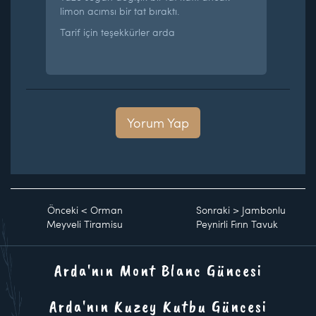
limon acımsı bir tat bıraktı.
Tarif için teşekkürler arda
Yorum Yap
Önceki
<
Orman
Sonraki
>
Jambonlu
Meyveli Tiramisu
Peynirli Fırın Tavuk
Arda'nın Mont Blanc Güncesi
Arda'nın Kuzey Kutbu Güncesi