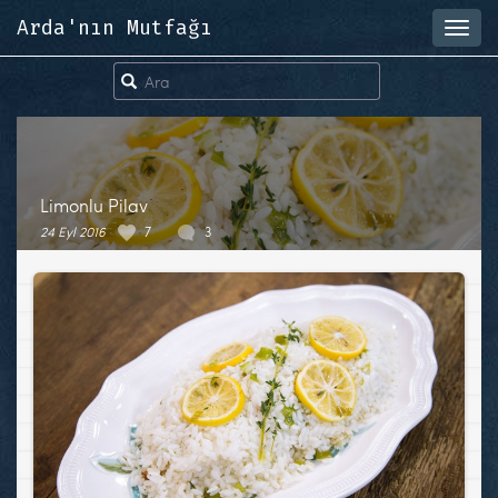
Arda'nın Mutfağı
Toggl
navig
Limonlu Pilav
24 Eyl 2016
7
3