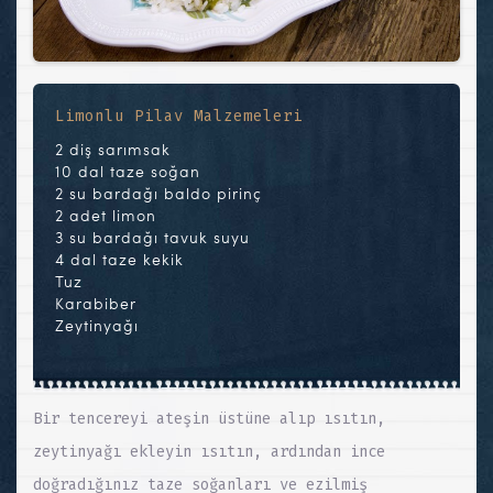
Limonlu Pilav Malzemeleri
2 diş sarımsak
10 dal taze soğan
2 su bardağı baldo pirinç
2 adet limon
3 su bardağı tavuk suyu
4 dal taze kekik
Tuz
Karabiber
Zeytinyağı
Bir tencereyi ateşin üstüne alıp ısıtın,
zeytinyağı ekleyin ısıtın, ardından ince
doğradığınız taze soğanları ve ezilmiş