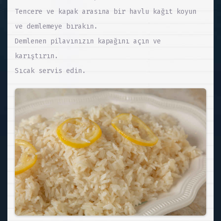
Tencere ve kapak arasına bir havlu kağıt koyun
ve demlemeye bırakın.
Demlenen pilavınızın kapağını açın ve
karıştırın.
Sıcak servis edin.