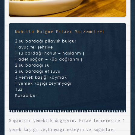
Nohutlu Bulgur Pilavı Malzemeleri
2 su bardağı pilavlık bulgur
1 avuç tel şehriye
1 su bardağı nohut – haşlanmış
1 adet soğan – küp doğranmış
2 su bardağı su
2 su bardağı et suyu
3 yemek kaşığı kaymak
1 yemek kaşığı zeytinyağı
Tuz
Karabiber
Soğanları yemeklik doğrayın. Pilav tenceresine 1
yemek kaşığı zeytinyağı ekleyin ve soğanları