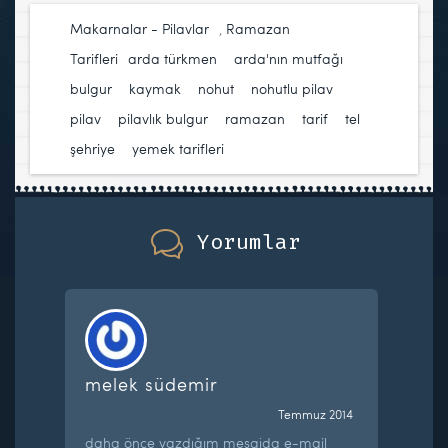
Makarnalar - Pilavlar
,
Ramazan
Tarifleri
arda türkmen
,
arda'nın mutfağı
,
bulgur
,
kaymak
,
nohut
,
nohutlu pilav
,
pilav
,
pilavlık bulgur
,
ramazan
,
tarif
,
tel
şehriye
,
yemek tarifleri
Yorumlar
melek südemir
Temmuz 2014
daha önce yazdığım mesajda e-mail