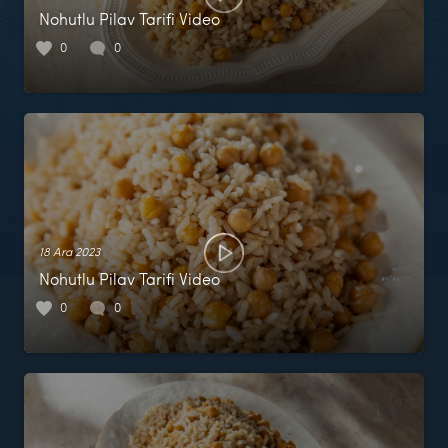
Nohutlu Pilav Tarifi Video
0
0
18 Ara 2023
Nohutlu Pilav Tarifi Video
0
0