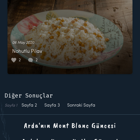
06 May 2020
Nohutlu Pilav
2
2
Diğer Sonuçlar
Sayfa
2
Sayfa
3
Sonraki Sayfa
Sayfa
1
Arda'nın Mont Blanc Güncesi