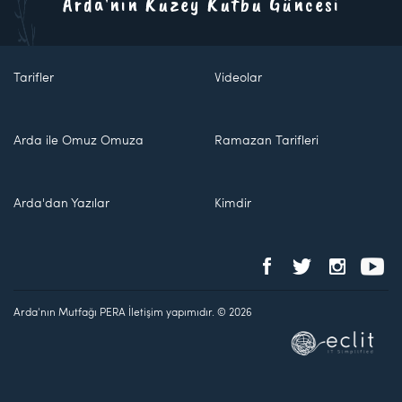
Arda'nın Kuzey Kutbu Güncesi
Tarifler
Videolar
Arda ile Omuz Omuza
Ramazan Tarifleri
Arda'dan Yazılar
Kimdir
Arda'nın Mutfağı PERA İletişim yapımıdır. © 2026