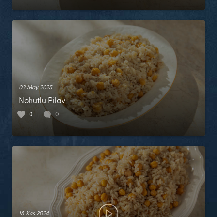
03 May 2025
Nohutlu Pilav
0
0
18 Kas 2024