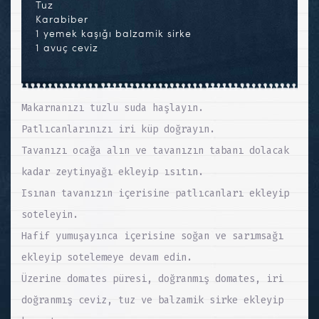
Tuz
Karabiber
1 yemek kaşığı balzamik sirke
1 avuç ceviz
Makarnanızı tuzlu suda haşlayın.
Patlıcanlarınızı iri küp doğrayın.
Tavanızı ocağa alın ve tavanızın tabanı dolacak
kadar zeytinyağı ekleyip ısıtın.
Isınan tavanızın içerisine patlıcanları ekleyip
soteleyin.
Hafif yumuşayınca içerisine soğan ve sarımsağı
ekleyip sotelemeye devam edin.
Üzerine domates püresi, doğranmış domates, iri
doğranmış ceviz, tuz ve balzamik sirke ekleyip