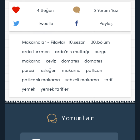
4
Beğen
2 Yorum Yaz
Tweetle
Paylaş
Makarnalar - Pilavlar
10.sezon
,
30.bölüm
,
arda türkmen
,
arda'nın mutfağı
,
burgu
makarna
,
ceviz
,
domates
,
domates
püresi
,
fesleğen
,
makarna
,
patlıcan
,
patlıcanlı makarna
,
sebzeli makarna
,
tarif
,
yemek
,
yemek tarifleri
Yorumlar