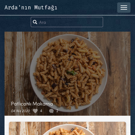
Arda'nın Mutfağı
Toggl
navig
Patlıcanlı Makarna
04 Nis 2020
4
2