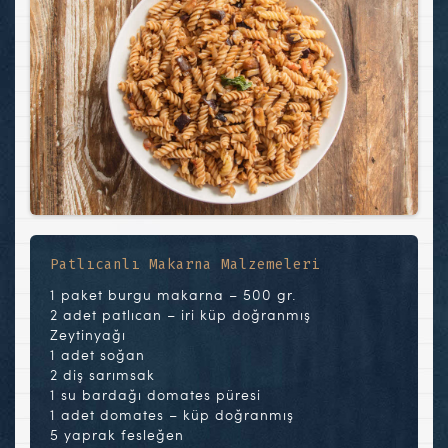
Patlıcanlı Makarna Malzemeleri
1 paket burgu makarna – 500 gr.
2 adet patlıcan – iri küp doğranmış
Zeytinyağı
1 adet soğan
2 diş sarımsak
1 su bardağı domates püresi
1 adet domates – küp doğranmış
5 yaprak fesleğen