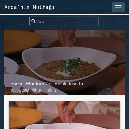
Arda'nın Mutfağı
Toggl
navig
Porçini Mantarlı Ve Limonlu Risotto
04 Ara 2010
6
2