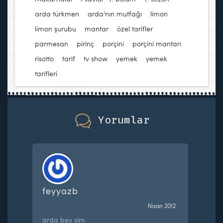
arda türkmen
,
arda'nın mutfağı
,
limon
,
limon şurubu
,
mantar
,
özel tarifler
,
parmesan
,
pirinç
,
porçini
,
porçini mantarı
,
risotto
,
tarif
,
tv show
,
yemek
,
yemek
tarifleri
Yorumlar
feyyazb
Nisan 2012
arda bey slm