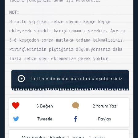
tadını yemeğinize daha iyi katacaktır
NOT:
Risotto yaparken sebze suyunu kepçe kepçe
ekleyerek sürekli karıştırmamız gerekir. Ayrıca
5-6 kepçeden sonra mutlaka tadına bakmalısınız.
Pirinçlerinizin piştiğiniz düşünüyorsanız daha
fazla sebze suyu eklemenize gerek yoktur.
Tarifin videosuna buradan ulaşabilirsiniz
6
Beğen
2 Yorum Yaz
Tweetle
Paylaş
Makarnalar - Pilavlar
1. bölüm
,
1. sezon
,