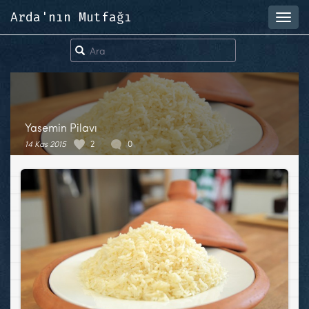
Arda'nın Mutfağı
Toggl
navig
Yasemin Pilavı
14 Kas 2015
2
0