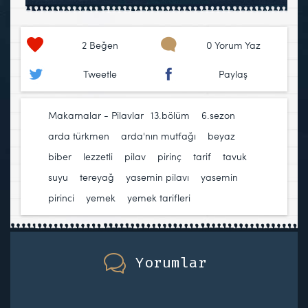
2
Beğen
0 Yorum Yaz
Tweetle
Paylaş
Makarnalar - Pilavlar
13.bölüm
,
6.sezon
,
arda türkmen
,
arda'nın mutfağı
,
beyaz
biber
,
lezzetli
,
pilav
,
pirinç
,
tarif
,
tavuk
suyu
,
tereyağ
,
yasemin pilavı
,
yasemin
pirinci
,
yemek
,
yemek tarifleri
Yorumlar