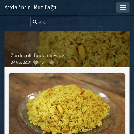
Arda'nın Mutfağı
Toggl
navig
Zerdeçallı Bademli Pilav
24 Haz 2017
10
1