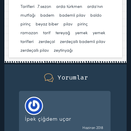
Tarifleri
7.sezon
,
arda türkmen
,
arda'nın
mutfağı
,
badem
,
bademli pilav
,
baldo
pirinç
,
beyaz biber
,
pilav
,
pirinç
,
ramazan
,
tarif
,
tereyağ
,
yemek
,
yemek
tarifleri
,
zerdeçal
,
zerdeçallı bademli pilav
,
zerdeçallı pilav
,
zeytinyağı
Yorumlar
İpek çiğdem uçar
Haziran 2018