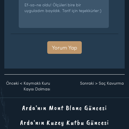
Ef-sa-ne oldu! Ölçüleri bire bir
uyguladım bayıldık. Tarif için teşekkürler:)
Yorum Yap
Önceki
<
Kaymaklı Kuru
Sonraki
>
Saç Kavurma
Kayısı Dolması
Arda'nın Mont Blanc Güncesi
Arda'nın Kuzey Kutbu Güncesi