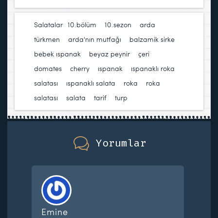
Salatalar
10.bölüm
,
10.sezon
,
arda
türkmen
,
arda'nın mutfağı
,
balzamik sirke
,
bebek ıspanak
,
beyaz peynir
,
çeri
domates
,
cherry
,
ıspanak
,
ıspanaklı roka
salatası
,
ıspanaklı salata
,
roka
,
roka
salatası
,
salata
,
tarif
,
turp
Yorumlar
Emine