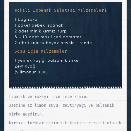
Rokalı Ispanak Salatası Malzemeleri
1 bağ roka
1 paket bebek ıspanak
2 adet minik kırmızı turp
8 – 10 adet renkli çeri domates
2 kibrit kutusu beyaz peynir – rende
Sosu için Malzemeler
1 yemek kaşığı balzamik sirke
Zeytinyağı
½ limonun suyu
Ispanak ve rokayı ince ince kıyın.
Üzerine az limon suyu, zeytinyağı ve balzamik
sirke gezdirin.
Kırmızı turplarınızın kabuklarını çizgili olacak