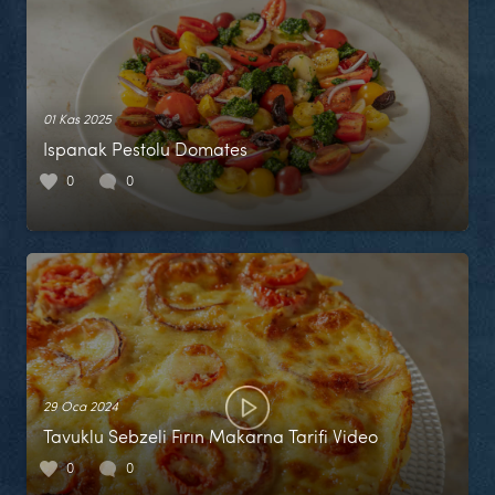
01 Kas 2025
Ispanak Pestolu Domates
0
0
29 Oca 2024
Tavuklu Sebzeli Fırın Makarna Tarifi Video
0
0