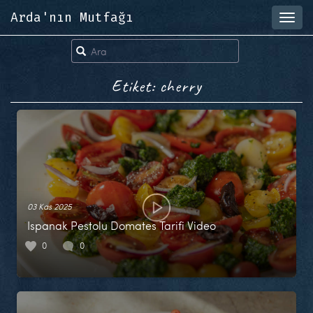
Arda'nın Mutfağı
Toggl
navig
Etiket: cherry
03 Kas 2025
Ispanak Pestolu Domates Tarifi Video
0
0