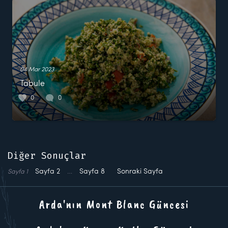
04 Mar 2023
Tabule
0
0
Diğer Sonuçlar
Sayfa
2
…
Sayfa
8
Sonraki Sayfa
Sayfa
1
Arda'nın Mont Blanc Güncesi