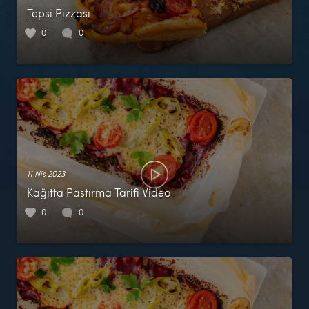
Tepsi Pizzası
0
0
11 Nis 2023
Kağıtta Pastırma Tarifi Video
0
0