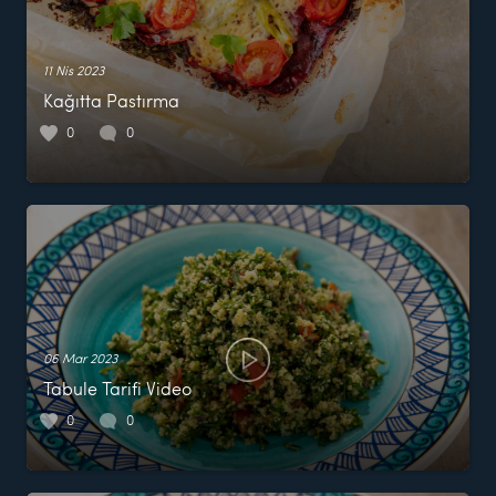
11 Nis 2023
Kağıtta Pastırma
0
0
06 Mar 2023
Tabule Tarifi Video
0
0