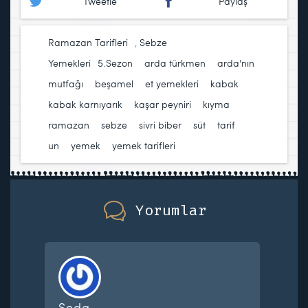
Tweetle
Paylaş
Ramazan Tarifleri
,
Sebze
Yemekleri
5.Sezon
,
arda türkmen
,
arda'nın
mutfağı
,
beşamel
,
et yemekleri
,
kabak
,
kabak karnıyarık
,
kaşar peyniri
,
kıyma
,
ramazan
,
sebze
,
sivri biber
,
süt
,
tarif
,
un
,
yemek
,
yemek tarifleri
Yorumlar
Seda