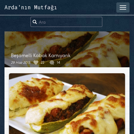
Arda'nın Mutfağı
Toggl
navig
Beşamelli Kabak Karnıyarık
29 Haz 2015
22
14