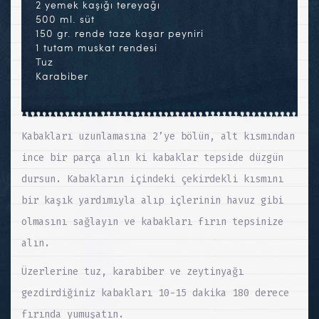
2 yemek kaşığı tereyağı
500 ml. süt
150 gr. rende taze kaşar peyniri
1 tutam muskat rendesi
Tuz
Karabiber
Kabakları uzunlamasına 2’ye bölün, alt kısmından
ince bir parça alın ki kabaklar tepside düzgün
dursun. Kabakların içindeki çekirdekli kısmını
bir kaşık yardımıyla alıp içlerinin havuz gibi
olmasını sağlayın ve kabakları fırın tepsinize
alın.
Üzerlerine tuz, karabiber ve zeytinyağı
gezdirdiğiniz kabakları 10-15 dakika 180 derece
fırında yumuşatın.