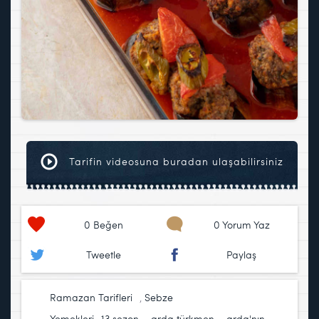
Tarifin videosuna buradan ulaşabilirsiniz
0
Beğen
0 Yorum Yaz
Tweetle
Paylaş
Ramazan Tarifleri
,
Sebze
Yemekleri
13.sezon
,
arda türkmen
,
arda'nın