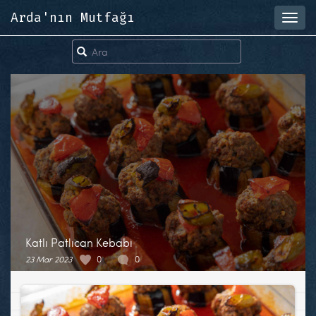
Arda'nın Mutfağı
Toggl
navig
Katlı Patlıcan Kebabı
23 Mar 2023
0
0