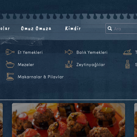
olar
Omuz Omuza
Kimdir
Et Yemekleri
Balık Yemekleri
Mezeler
Zeytinyağlılar
Makarnalar & Pilavlar