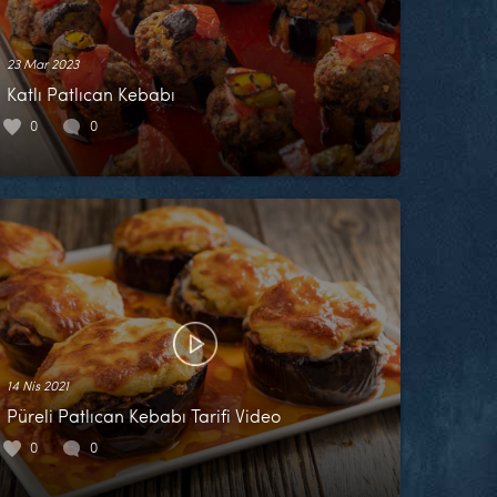
23 Mar 2023
Katlı Patlıcan Kebabı
0
0
14 Nis 2021
Püreli Patlıcan Kebabı Tarifi Video
0
0