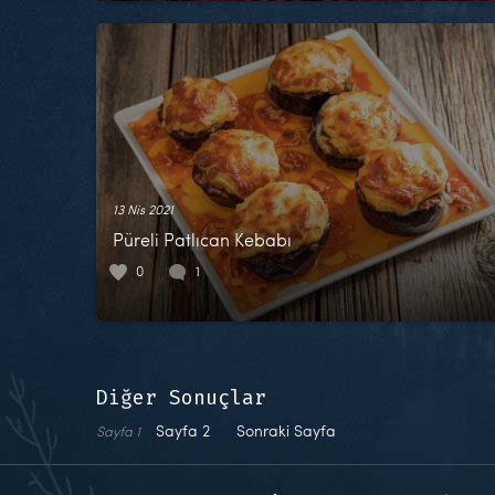
13 Nis 2021
Püreli Patlıcan Kebabı
0
1
Diğer Sonuçlar
Sayfa
2
Sonraki Sayfa
Sayfa
1