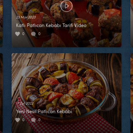
23 Mar 2023
Katlı Patlıcan Kebabı Tarifi Video
0
0
17 Eyl 2022
Yeni Nesil Patlıcan Kebabı
0
0