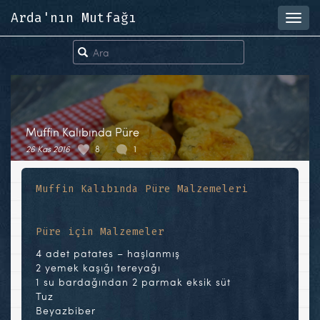
Arda'nın Mutfağı
Toggl
navig
Muffin Kalıbında Püre
26 Kas 2016
8
1
Muffin Kalıbında Püre Malzemeleri
Püre için Malzemeler
4 adet patates – haşlanmış
2 yemek kaşığı tereyağı
1 su bardağından 2 parmak eksik süt
Tuz
Beyazbiber