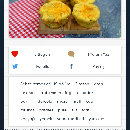
8
Beğen
1 Yorum Yaz
Tweetle
Paylaş
Sebze Yemekleri
19.bölüm
,
7.sezon
,
arda
türkmen
,
arda'nın mutfağı
,
cheddar
peyniri
,
dereotu
,
meze
,
muffin kap
,
muskat
,
patates
,
püre
,
süt
,
tarif
,
tereyağ
,
yemek
,
yemek tarifleri
,
yumurta