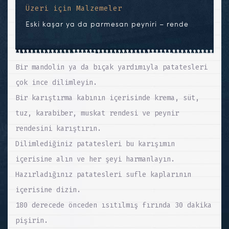
Üzeri için Malzemeler
Eski kaşar ya da parmesan peyniri – rende
Bir mandolin ya da bıçak yardımıyla patatesleri
çok ince dilimleyin.
Bir karıştırma kabının içerisinde krema, süt,
tuz, karabiber, muskat rendesi ve peynir
rendesini karıştırın.
Dilimlediğiniz patatesleri bu karışımın
içerisine alın ve her şeyi harmanlayın.
Hazırladığınız patatesleri sufle kaplarının
içerisine dizin.
180 derecede önceden ısıtılmış fırında 30 dakika
pişirin.