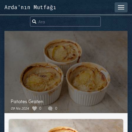
Arda'nın Mutfağı
Toggl
navig
Patates Graten
09 Nis 2024
0
0