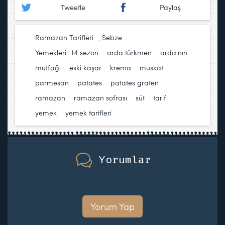
Tweetle
Paylaş
Ramazan Tarifleri
,
Sebze
Yemekleri
14.sezon
,
arda türkmen
,
arda'nın
mutfağı
,
eski kaşar
,
krema
,
muskat
,
parmesan
,
patates
,
patates graten
,
ramazan
,
ramazan sofrası
,
süt
,
tarif
,
yemek
,
yemek tarifleri
Yorumlar
Yorum Yap