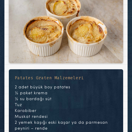
Patates Graten Malzemeleri
2 adet büyük boy patates
½ paket krema
½ su bardağı süt
Tuz
Karabiber
Muskat rendesi
2 yemek kaşığı eski kaşar ya da parmesan
peyniri – rende