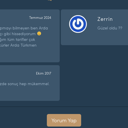
Temmuz 2024
Zerrin
yapmayı bilmeyen ben Arda
Güzel oldu ??
şçı gibi hissediyorum
ğım tüm tarifler çok
kkürler Arda Türkmen
Ekim 2017
inizde sonuç hep mükemmel.
Yorum Yap