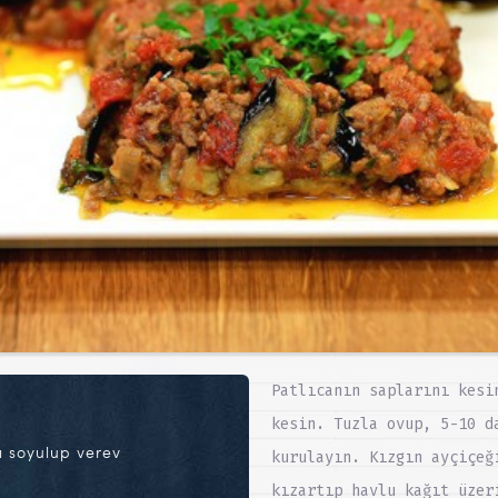
Patlıcanın saplarını kesi
kesin. Tuzla ovup, 5-10 d
ı soyulup verev
kurulayın. Kızgın ayçiçeğ
kızartıp havlu kağıt üzer