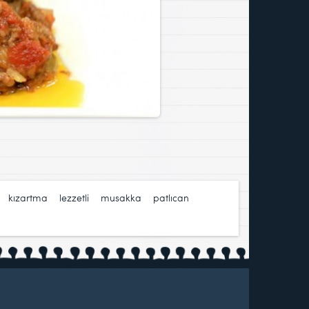
,
kızartma
,
lezzetli
,
musakka
,
patlıcan
,