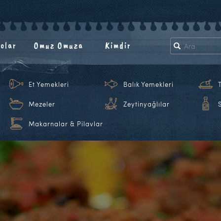
olar
Omuz Omuza
Kimdir
Et Yemekleri
Balık Yemekleri
Mezeler
Zeytinyağlılar
Makarnalar & Pilavlar