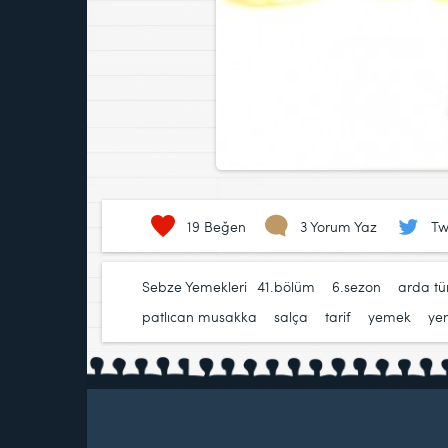
19
Beğen
3 Yorum Yaz
Tw
Sebze Yemekleri
41.bölüm
,
6.sezon
,
arda t
patlıcan musakka
,
salça
,
tarif
,
yemek
,
yem