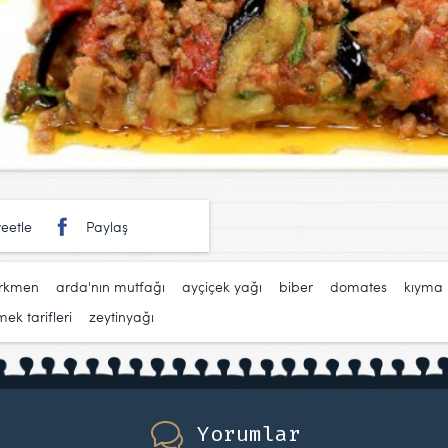
eetle
Paylaş
ürkmen
,
arda'nın mutfağı
,
ayçiçek yağı
,
biber
,
domates
,
kıyma
ek tarifleri
,
zeytinyağı
Yorumlar