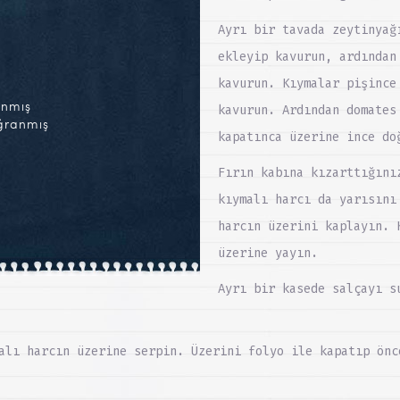
Ayrı bir tavada zeytinyağ
ekleyip kavurun, ardından
kavurun. Kıymalar pişince
anmış
kavurun. Ardından domates
ğranmış
kapatınca üzerine ince do
Fırın kabına kızarttığını
kıymalı harcı da yarısını
harcın üzerini kaplayın. 
üzerine yayın.
Ayrı bir kasede salçayı s
alı harcın üzerine serpin. Üzerini folyo ile kapatıp önc