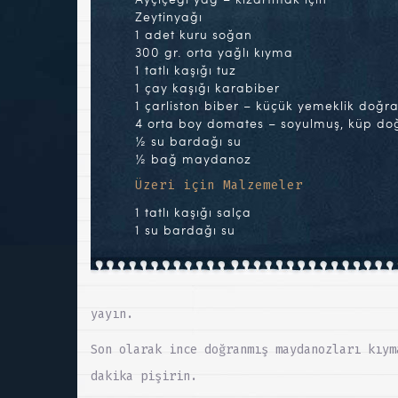
Zeytinyağı
1 adet kuru soğan
300 gr. orta yağlı kıyma
1 tatlı kaşığı tuz
1 çay kaşığı karabiber
1 çarliston biber – küçük yemeklik doğr
4 orta boy domates – soyulmuş, küp do
½ su bardağı su
½ bağ maydanoz
Üzeri için Malzemeler
1 tatlı kaşığı salça
1 su bardağı su
yayın.
Son olarak ince doğranmış maydanozları kıym
dakika pişirin.