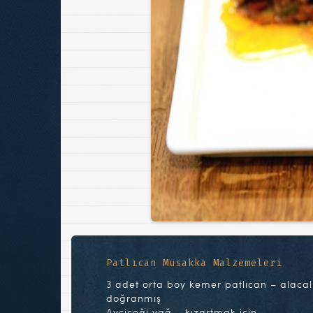
Patlıcan Musakka Malzemeleri
3 adet orta boy kemer patlıcan – alacal
doğranmış
Ayçiçeği yağ – kızartmak için