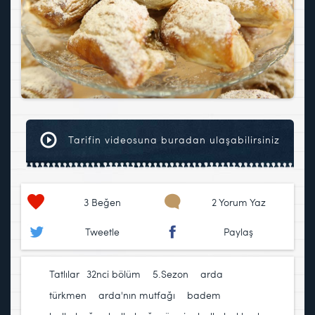
Tarifin videosuna buradan ulaşabilirsiniz
3
Beğen
2 Yorum Yaz
Tweetle
Paylaş
Tatlılar
32nci bölüm
,
5.Sezon
,
arda
türkmen
,
arda'nın mutfağı
,
badem
,