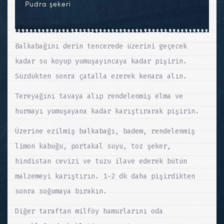
Pudra şekeri
Balkabağını derin tencerede üzerini geçecek
kadar su koyup yumuşayıncaya kadar pişirin.
Süzdükten sonra çatalla ezerek kenara alın.
Tereyağını tavaya alıp rendelenmiş elma ve
hurmayı yumuşayana kadar karıştırarak pişirin.
Üzerine ezilmiş balkabağı, badem, rendelenmiş
limon kabuğu, portakal suyu, toz şeker,
hindistan cevizi ve tuzu ilave ederek bütün
malzemeyi karıştırın. 1-2 dk daha pişirdikten
sonra soğumaya bırakın.
Diğer taraftan milföy hamurlarını oda