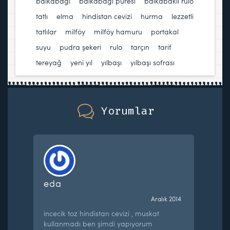
balkabağı
,
balkabağı püresi
,
balkabaklı rulo
tatlı
,
elma
,
hindistan cevizi
,
hurma
,
lezzetli
tatlılar
,
milföy
,
milföy hamuru
,
portakal
suyu
,
pudra şekeri
,
rulo
,
tarçın
,
tarif
,
tereyağ
,
yeni yıl
,
yılbaşı
,
yılbaşı sofrası
Yorumlar
eda
Aralık 2014
incecik toz hindistan cevizi , muskat
kullanmadı ben şimdi yapıyorum