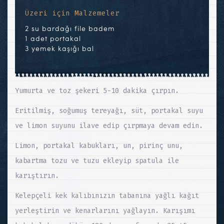
Üzeri için Malzemeler
2 su bardağı file badem
1 adet portakal
3 yemek kaşığı bal
Yumurta ve toz şekeri 5-10 dakika çırpın.
Eritilmiş, soğumuş tereyağı, süt, portakal suyu
ve limon suyunu ilave edip çırpmaya devam edin.
Limon, portakal kabukları, un, pirinç unu,
kabartma tozu ve tuzu ekleyip spatula ile
karıştırın.
Kelepçeli kek kalıbınızın tabanına yağlı kağıt
yerleştirin ve kenarlarını yağlayın. Karışımı