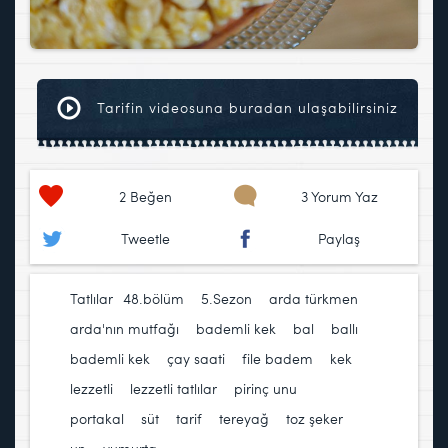
Tarifin videosuna buradan ulaşabilirsiniz
2
Beğen
3 Yorum Yaz
Tweetle
Paylaş
Tatlılar
48.bölüm
,
5.Sezon
,
arda türkmen
,
arda'nın mutfağı
,
bademli kek
,
bal
,
ballı
bademli kek
,
çay saati
,
file badem
,
kek
,
lezzetli
,
lezzetli tatlılar
,
pirinç unu
,
portakal
,
süt
,
tarif
,
tereyağ
,
toz şeker
,