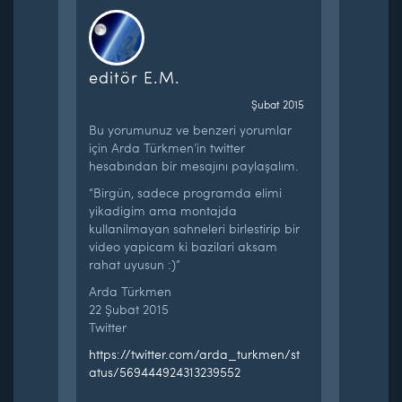
editör E.M.
Şubat 2015
Bu yorumunuz ve benzeri yorumlar
için Arda Türkmen’in twitter
hesabından bir mesajını paylaşalım.
“Birgün, sadece programda elimi
yikadigim ama montajda
kullanilmayan sahneleri birlestirip bir
video yapicam ki bazilari aksam
rahat uyusun :)”
Arda Türkmen
22 Şubat 2015
Twitter
https://twitter.com/arda_turkmen/st
atus/569444924313239552