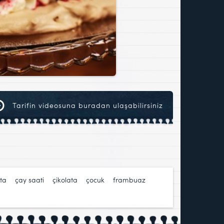
Tarifin videosuna buradan ulaşabilirsiniz
ata
,
çay saati
,
çikolata
,
çocuk
,
frambuaz
,