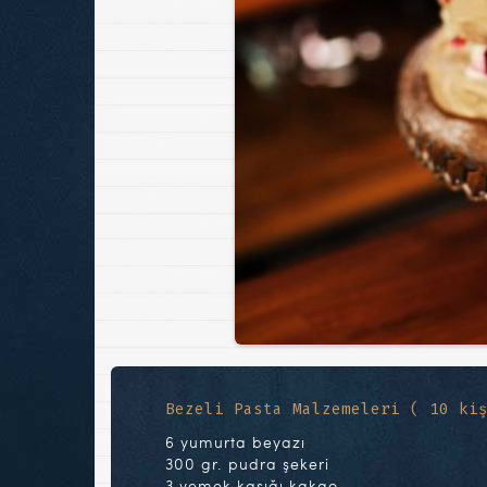
Bezeli Pasta Malzemeleri ( 10 ki
6 yumurta beyazı
300 gr. pudra şekeri
3 yemek kaşığı kakao