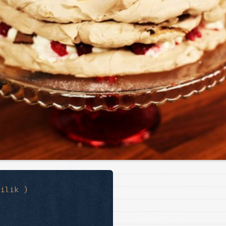
şilik )