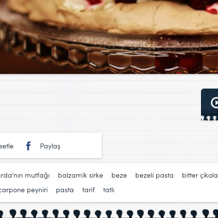
etle
Paylaş
rda'nın mutfağı
,
balzamik sirke
,
beze
,
bezeli pasta
,
bitter çikol
arpone peyniri
,
pasta
,
tarif
,
tatlı