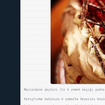
Mascarpone peyniri ile 6 yemek kaşığı pudra
Karıştırma kabınıza 6 yumurta beyazını koyu