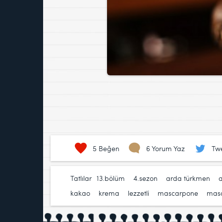
5
Beğen
6 Yorum Yaz
Twe
Tatlılar
13.bölüm
,
4.sezon
,
arda türkmen
,
a
kakao
,
krema
,
lezzetli
,
mascarpone
,
masc