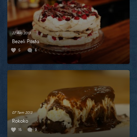
22 Ara 2013
Bezeli Pasta
5
6
07 Tem 2013
Rokoko
15
9