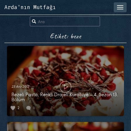
Arda'nın Mutfağı
Toggl
navig
Etiket: beze
23 Ara 2013
Bezeli Pasta, Renkli Drajeli Kurabiye – 4. Sezon 13.
Bölüm
2
1