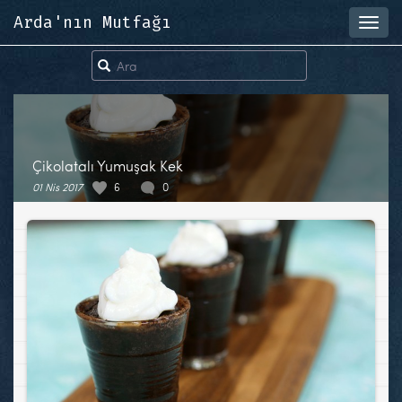
Arda'nın Mutfağı
Toggl
navig
Çikolatalı Yumuşak Kek
01 Nis 2017
6
0