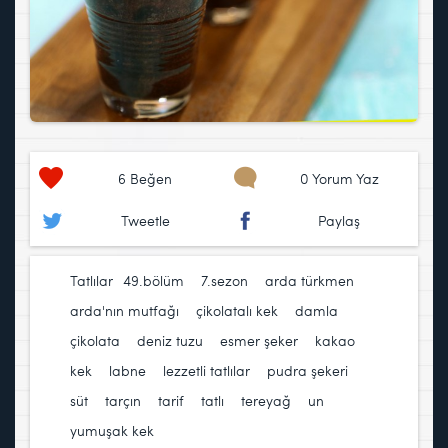
6
Beğen
0 Yorum Yaz
Tweetle
Paylaş
Tatlılar
49.bölüm
,
7.sezon
,
arda türkmen
,
arda'nın mutfağı
,
çikolatalı kek
,
damla
çikolata
,
deniz tuzu
,
esmer şeker
,
kakao
,
kek
,
labne
,
lezzetli tatlılar
,
pudra şekeri
,
süt
,
tarçın
,
tarif
,
tatlı
,
tereyağ
,
un
,
yumuşak kek