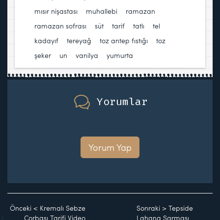
mısır nişastası
,
muhallebi
,
ramazan
,
ramazan sofrası
,
süt
,
tarif
,
tatlı
,
tel
kadayıf
,
tereyağ
,
toz antep fıstığı
,
toz
şeker
,
un
,
vanilya
,
yumurta
Yorumlar
Yorum Yap
Önceki
<
Kremalı Sebze
Sonraki
>
Tepside
Çorbası Tarifi Video
Lahana Sarması