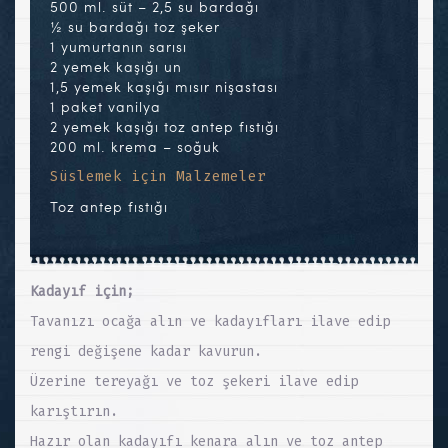
500 ml. süt – 2,5 su bardağı
½ su bardağı toz şeker
1 yumurtanın sarısı
2 yemek kaşığı un
1,5 yemek kaşığı mısır nişastası
1 paket vanilya
2 yemek kaşığı toz antep fıstığı
200 ml. krema – soğuk
Süslemek için Malzemeler
Toz antep fıstığı
Kadayıf için;
Tavanızı ocağa alın ve kadayıfları ilave edip
rengi değişene kadar kavurun.
Üzerine tereyağı ve toz şekeri ilave edip
karıştırın.
Hazır olan kadayıfı kenara alın ve toz antep