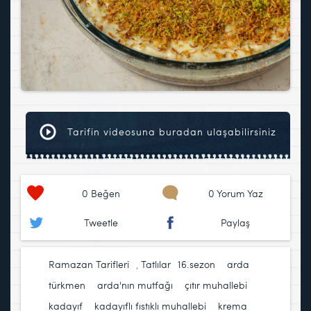
Tarifin videosuna buradan ulaşabilirsiniz
0
Beğen
0 Yorum Yaz
Tweetle
Paylaş
Ramazan Tarifleri
,
Tatlılar
16.sezon
,
arda
türkmen
,
arda'nın mutfağı
,
çıtır muhallebi
,
kadayıf
,
kadayıflı fıstıklı muhallebi
,
krema
,