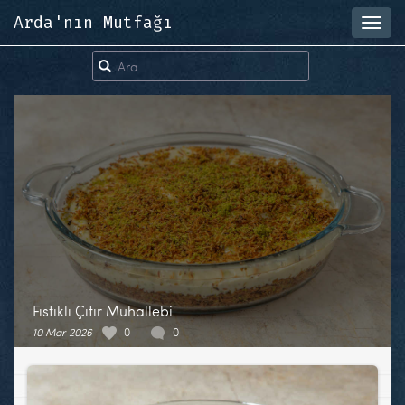
Arda'nın Mutfağı
Toggl
navig
Fıstıklı Çıtır Muhallebi
10 Mar 2026
0
0