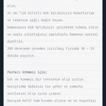
alın.
24 cm.’lik kilitli kek kalıbınızın kenarlarına
ve tabanına yağlı kağıt koyun.
Hamurunuzu kek kalıbınızı çevirerek tabana sıkın
ve suyla ıslattığınız spatulayla hamurun üzerini
düzeltin.
200 derecede önceden ısıtılmış fırında 30 – 35
dakika pişirin.
Pastacı kreması için;
Süt ve kremayı bir tencereye alıp ısıtın.
Karıştırma kabınıza toz şeker ve yumurta
sarılarını alıp iyice çırpın.
Karışım hafif kum kıvamı alınca un ve nişastayı