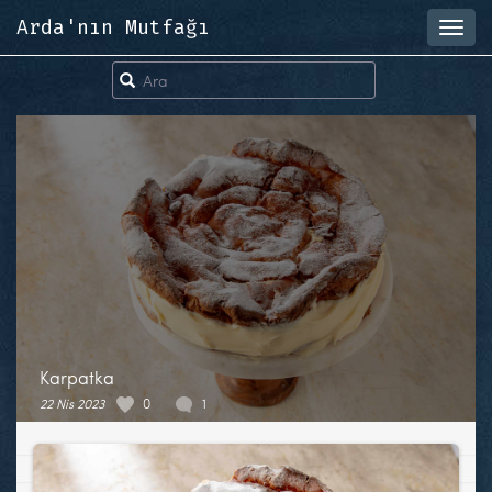
Arda'nın Mutfağı
Toggl
navig
Karpatka
22 Nis 2023
0
1