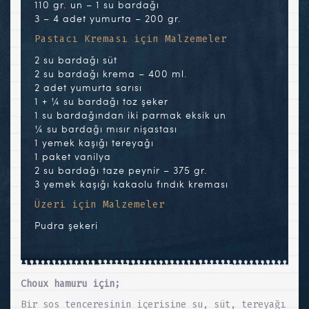
110 gr. un – 1 su bardağı
3 – 4 adet yumurta – 200 gr.
Pastacı Kreması için Malzemeler
2 su bardağı süt
2 su bardağı krema – 400 ml.
2 adet yumurta sarısı
1 + ¼ su bardağı toz şeker
1 su bardağından iki parmak eksik un
¼ su bardağı mısır nişastası
1 yemek kaşığı tereyağı
1 paket vanilya
2 su bardağı taze peynir – 375 gr.
3 yemek kaşığı kakaolu fındık kreması
Üzeri için Malzemeler
Pudra şekeri
Choux hamuru için;
Bir sos tenceresinin içerisine su, süt, tereyağı