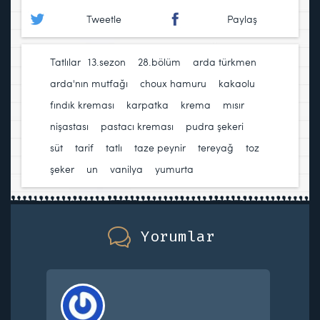
Tweetle
Paylaş
Tatlılar
13.sezon
,
28.bölüm
,
arda türkmen
,
arda'nın mutfağı
,
choux hamuru
,
kakaolu
fındık kreması
,
karpatka
,
krema
,
mısır
nişastası
,
pastacı kreması
,
pudra şekeri
,
süt
,
tarif
,
tatlı
,
taze peynir
,
tereyağ
,
toz
şeker
,
un
,
vanilya
,
yumurta
Yorumlar