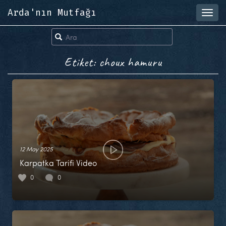
Arda'nın Mutfağı
Toggl
navig
Etiket: choux hamuru
12 May 2025
Karpatka Tarifi Video
0
0