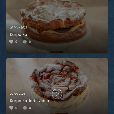
10 May 2025
Karpatka
0
0
22 Nis 2023
Karpatka Tarifi Video
0
0