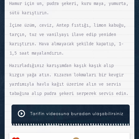
Hamur için un, pudra şekeri, kuru maya, yumurta,
sütü karıştırın.
İçine üzüm, ceviz, Antep fıstığı, limon kabuğu,
tarçın, tuz ve vanilyayı ilave edip yeniden
karıştırın. Hava almayacak şekilde kapatıp, 1-
1,5 saat mayalandırın.
Hazırladığınız karışımdan kaşık kaşık alıp
kızgın yağa atın. Kızaran lokmaları bir kevgir
yardımıyla havlu kağıt üzerine alın ve servis
tabağına alıp pudra şekeri serperek servis edin.
Tarifin videosuna buradan ulaşabilirsiniz