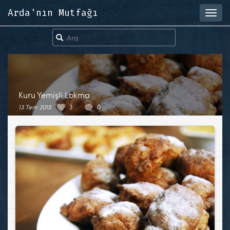
Arda'nın Mutfağı
Toggl
navig
Kuru Yemişli Lokma
13 Tem 2015
3
0