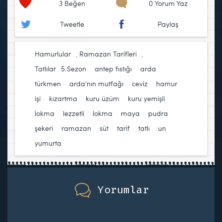
3
Beğen
0 Yorum Yaz
Tweetle
Paylaş
Hamurlular
,
Ramazan Tarifleri
,
Tatlılar
5.Sezon
,
antep fıstığı
,
arda
türkmen
,
arda'nın mutfağı
,
ceviz
,
hamur
işi
,
kızartma
,
kuru üzüm
,
kuru yemişli
lokma
,
lezzetli
,
lokma
,
maya
,
pudra
şekeri
,
ramazan
,
süt
,
tarif
,
tatlı
,
un
,
yumurta
Yorumlar