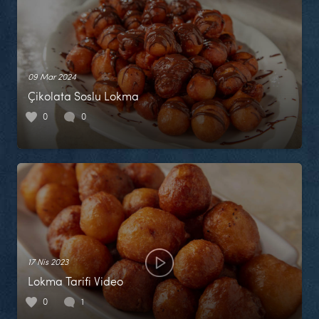
09 Mar 2024
Çikolata Soslu Lokma
0
0
17 Nis 2023
Lokma Tarifi Video
0
1