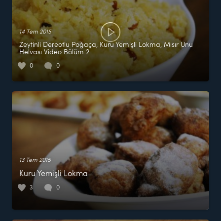
14 Tem 2015
Zeytinli Dereotlu Poğaça, Kuru Yemişli Lokma, Mısır Unu
Helvası Video Bölüm 2
0
0
13 Tem 2015
Kuru Yemişli Lokma
3
0