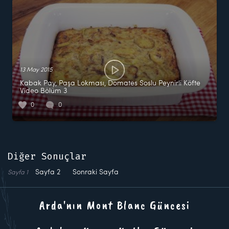
13 May 2015
Kabak Pay, Paşa Lokması, Domates Soslu Peynirli Köfte
Video Bölüm 3
0
0
Diğer Sonuçlar
Sayfa
2
Sonraki Sayfa
Sayfa
1
Arda'nın Mont Blanc Güncesi