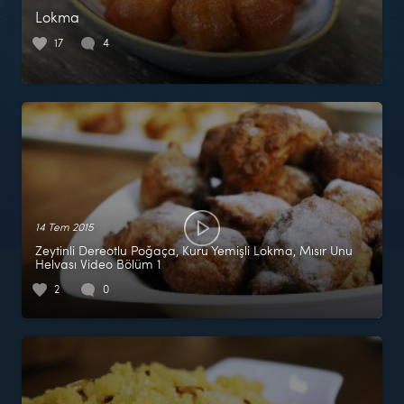
Lokma
17
4
14 Tem 2015
Zeytinli Dereotlu Poğaça, Kuru Yemişli Lokma, Mısır Unu
Helvası Video Bölüm 1
2
0