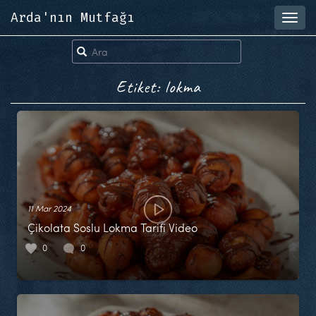
Arda'nın Mutfağı
Toggl
navig
Etiket: lokma
11 Mar 2024
Çikolata Soslu Lokma Tarifi Video
0
0