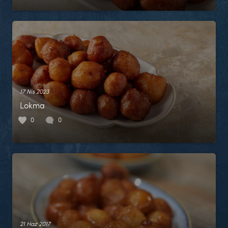
17 Nis 2023
Lokma
0
0
21 Haz 2017