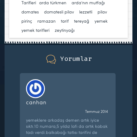
Tarifleri
arda türkmen
,
arda'nın mutfağı
,
domates
,
domatesli pilav
,
lezzetli
,
pilav
,
pirinç
,
ramazan
,
tarif
,
tereyağ
,
yemek
,
yemek tarifleri
,
zeytinyağı
Yorumlar
canhan
Temmuz 2014
yemeklere arkadaş demen artık iyice
sıktı.10 numara,5 yıldız lafı da artık kabak
tadı verdi.balkabağı tatlısı tarifini de