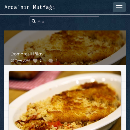
Arda'nın Mutfağı
Toggl
navig
Domatesli Pilav
22 Tem 2014
2
4