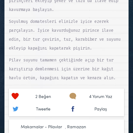
pirinçleri ekleyip şeker ve tuzu da ilave edip
kavurmaya başlayın.
Soyulmuş domatesleri elinizle iyice ezerek
parçalayın. İyice kavurduğunuz pirince ilave
edin, bir tur çevirin, tuz, karabiber ve suyunu
ekleyip kapağını kapatarak pişirin.
Pilav suyunu tamamen çektiğinde açıp bir tur
karıştırıp demlenmesi için üzerine bir kağıt
havlu örtün, kapağını kapatın ve kenara alın.
2
Beğen
4 Yorum Yaz
Tweetle
Paylaş
Makarnalar - Pilavlar
,
Ramazan