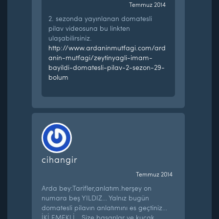
Temmuz 2014
2. sezonda yayınlanan domatesli
pilav videosuna bu linkten
ulaşabilirsiniz.
http://www.ardaninmutfagi.com/ard
anin-mutfagi/zeytinyagli-imam-
bayildi-domatesli-pilav-2-sezon-29-
bolum
cihangir
Temmuz 2014
Arda bey:Tarifler,anlatım.herşey on
numara beş YILDIZ… Yalnız bugün
domatesli pilavın anlatımını es geçtiniz…
İKİ EMEKLİ… Size başarılar ve kucak