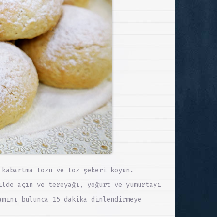
 kabartma tozu ve toz şekeri koyun.
ilde açın ve tereyağı, yoğurt ve yumurtayı
amını bulunca 15 dakika dinlendirmeye