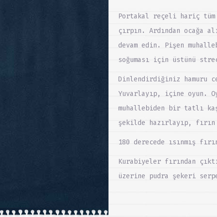
Portakal reçeli hariç tüm
çırpın. Ardından ocağa al
devam edin. Pişen muhalle
soğuması için üstünü stre
Dinlendirdiğiniz hamuru c
Yuvarlayıp, içine oyun. O
muhallebiden bir tatlı ka
şekilde hazırlayıp, fırın
180 derecede ısınmış fırı
Kurabiyeler fırından çıkt
üzerine pudra şekeri serp