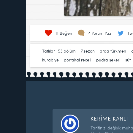
11
Beğen
4 Yorum Yaz
Tw
Tatlılar
53.bölüm
,
7.sezon
,
arda türkmen
,
kurabiye
,
portakal reçeli
,
pudra şekeri
,
süt
KERİME KANLI
Tarifinizi değişik muhall