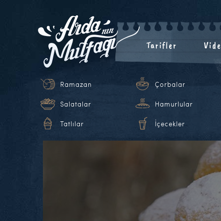
Tarifler
Vide
Ramazan
Çorbalar
Salatalar
Hamurlular
Tatlılar
İçecekler