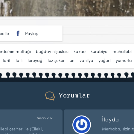
eetle
Paylaş
arda'nın mutfağı
,
buğday nişastası
,
kakao
,
kurabiye
,
muhallebi
,
tarif
,
tatlı
,
tereyağ
,
toz şeker
,
un
,
vanilya
,
yoğurt
,
yumurta
Yorumlar
Nisan 2021
İlayda
ebi çeşitleri ile (Çilekli,
Merhaba, sizin ta