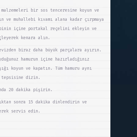
 malzemeleri bir sos tenceresine koyun ve
ın ve muhallebi kıvamı alana kadar çırpmaya
binin içine portakal reçelini ekleyin ve
çleyerek kenara alın.
evizden biraz daha büyük parçalara ayırın.
yduğunuz hamurun içine hazırladığınız
şığı koyun ve kapatın. Tüm hamuru aynı
 tepsisine dizin.
nda 20 dakika pişirin.
ıktan sonra 15 dakika dinlendirin ve
erek servis edin.