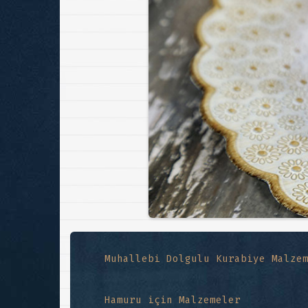
Muhallebi Dolgulu Kurabiye Malze
Hamuru için Malzemeler