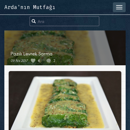
Arda'nın Mutfağı
Toggl
navig
Pazılı Levrek Sarma
09 Nis 2017
4
2