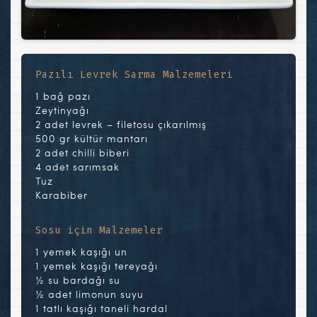
Pazılı Levrek Sarma Malzemeleri
1 bağ pazı
Zeytinyağı
2 adet levrek – filetosu çıkarılmış
500 gr kültür mantarı
2 adet chilli biberi
4 adet sarımsak
Tuz
Karabiber
Sosu için Malzemeler
1 yemek kaşığı un
1 yemek kaşığı tereyağı
½ su bardağı su
½ adet limonun suyu
1 tatlı kaşığı taneli hardal