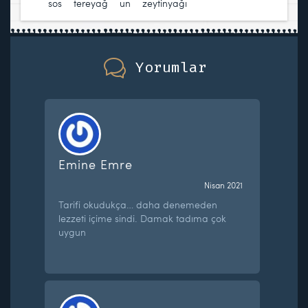
sos
,
tereyağ
,
un
,
zeytinyağı
Yorumlar
Emine Emre
Nisan 2021
Tarifi okudukça… daha denemeden
lezzeti içime sindi. Damak tadıma çok
uygun