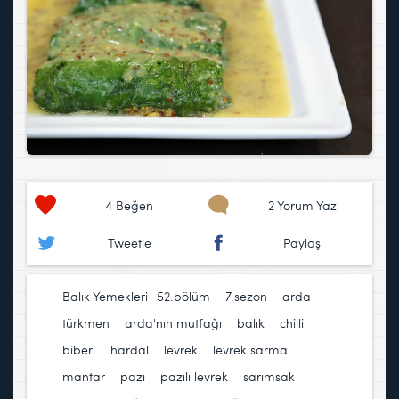
4
Beğen
2 Yorum Yaz
Tweetle
Paylaş
Balık Yemekleri
52.bölüm
,
7.sezon
,
arda
türkmen
,
arda'nın mutfağı
,
balık
,
chilli
biberi
,
hardal
,
levrek
,
levrek sarma
,
mantar
,
pazı
,
pazılı levrek
,
sarımsak
,