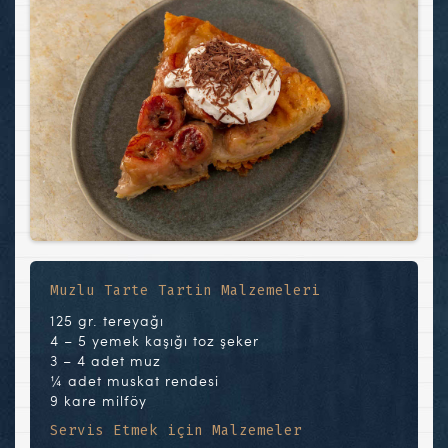
Muzlu Tarte Tartin Malzemeleri
125 gr. tereyağı
4 – 5 yemek kaşığı toz şeker
3 – 4 adet muz
¼ adet muskat rendesi
9 kare milföy
Servis Etmek için Malzemeler