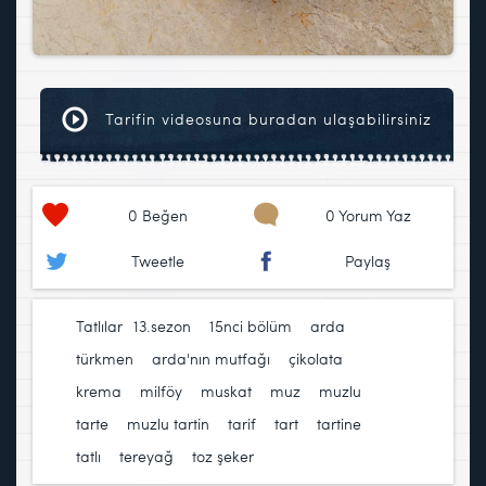
Tarifin videosuna buradan ulaşabilirsiniz
0
Beğen
0 Yorum Yaz
Tweetle
Paylaş
Tatlılar
13.sezon
,
15nci bölüm
,
arda
türkmen
,
arda'nın mutfağı
,
çikolata
,
krema
,
milföy
,
muskat
,
muz
,
muzlu
tarte
,
muzlu tartin
,
tarif
,
tart
,
tartine
,
tatlı
,
tereyağ
,
toz şeker