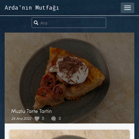
Arda'nın Mutfağı
Toggl
navig
Muzlu Tarte Tartin
24 Ara 2022
0
0