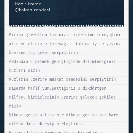
Hazır krema
Çikolata rendesi
Fırına girebilen tavanızın içerisine tereyağını
alın ve elinizle tereyağını tabana iyice yayın.
Üzerine toz şeker serpiştirin.
Ardından 2 parmak genişliğinde dilimlediğiniz
muzları dizin.
Muzların üzerine muskat rendesini serpiştirin.
Dışarda hafif yumuşattığınız 3 dikdörtgen
milföyü birbirlerinin üzerine gelecek şekilde
dizin.
Dikdörtgenin altına bir dikdörtgen ve bir kare
milföy daha ekleyip birleştirin.
Hazırladığınız hamurun kenar kısımlarını