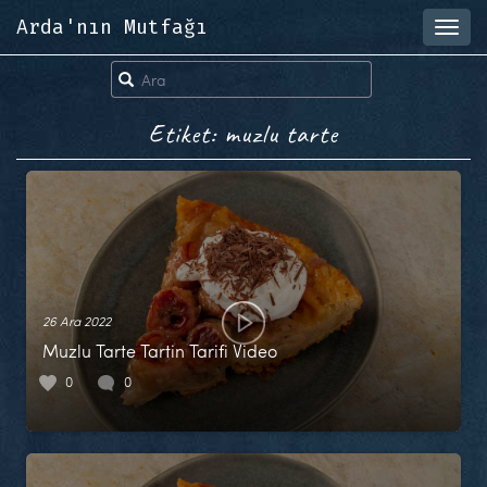
Arda'nın Mutfağı
Toggl
navig
Etiket: muzlu tarte
26 Ara 2022
Muzlu Tarte Tartin Tarifi Video
0
0