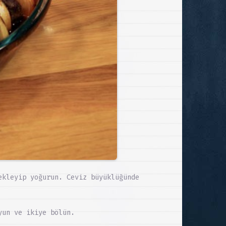
ekleyip yoğurun. Ceviz büyüklüğünde
yun ve ikiye bölün.