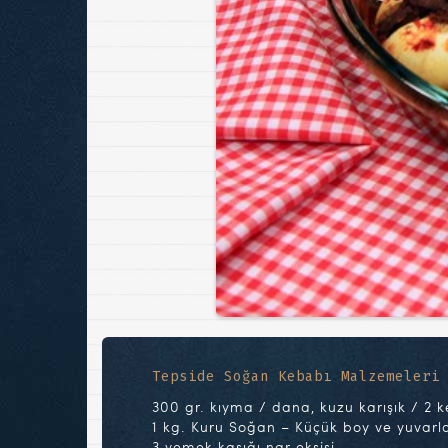
Tepside Soğan Kebabı Malzemeleri
300 gr. kıyma / dana, kuzu karışık / 2 k
1 kg. Kuru Soğan – Küçük boy ve yuvarl
3 yemek kaşığı nar ekşisi