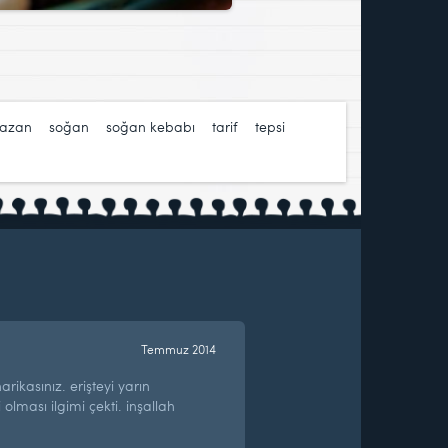
azan
,
soğan
,
soğan kebabı
,
tarif
,
tepsi
,
Temmuz 2014
harikasınız. erişteyi yarın
 olması ilgimi çekti. inşallah