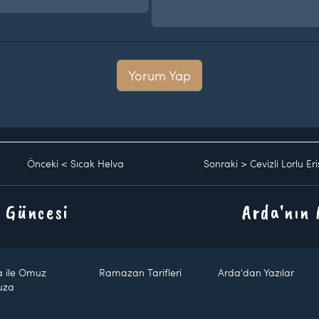
Yorum Yap
Önceki
<
Sıcak Helva
Sonraki
>
Cevizli Lorlu Eri
 Güncesi
Arda'nın
a ile Omuz
Ramazan Tarifleri
Arda'dan Yazılar
uza