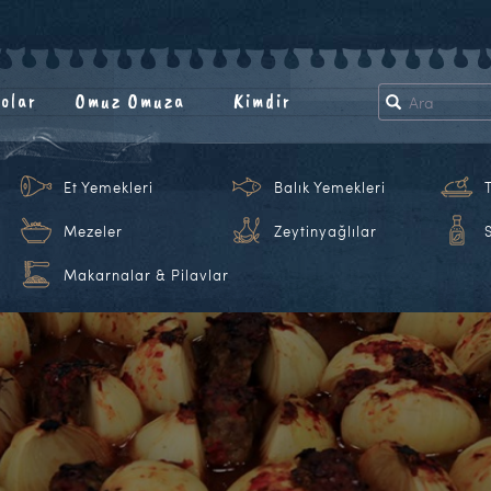
olar
Omuz Omuza
Kimdir
Et Yemekleri
Balık Yemekleri
Mezeler
Zeytinyağlılar
Makarnalar & Pilavlar