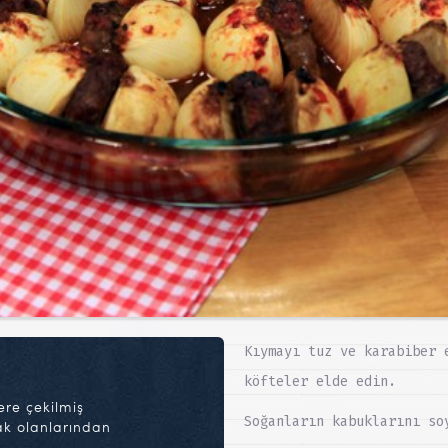
Kıymayı tuz ve karabiber 
köfteler elde edin.
ere çekilmiş
Soğanların kabuklarını so
ak olanlarından