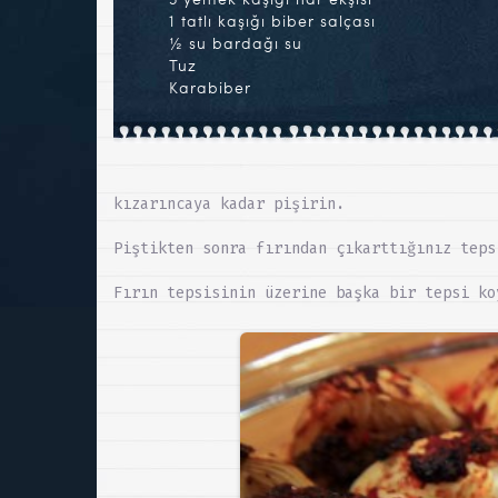
1 tatlı kaşığı biber salçası
½ su bardağı su
Tuz
Karabiber
kızarıncaya kadar pişirin.
Piştikten sonra fırından çıkarttığınız teps
Fırın tepsisinin üzerine başka bir tepsi ko