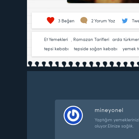
3
Beğen
2 Yorum Yaz
Twe
Et Yemekleri
,
Ramazan Tarifleri
arda türkme
tepsi kebabı
,
tepside soğan kebabı
,
yemek ta
mineyonel
Yaptığım yemekleriniz
oluyor.Elinize sağlık.