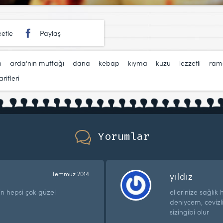
etle
Paylaş
n
,
arda'nın mutfağı
,
dana
,
kebap
,
kıyma
,
kuzu
,
lezzetli
,
ram
rifleri
Yorumlar
Temmuz 2014
yıldız
in hepsi çok güzel
ellerinize sağlık 
deniycem, cevizli
sizingibi olur