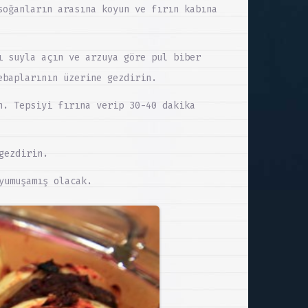
soğanların arasına koyun ve fırın kabına
ı suyla açın ve arzuya göre pul biber
ebaplarının üzerine gezdirin.
n. Tepsiyi fırına verip 30-40 dakika
gezdirin.
yumuşamış olacak.