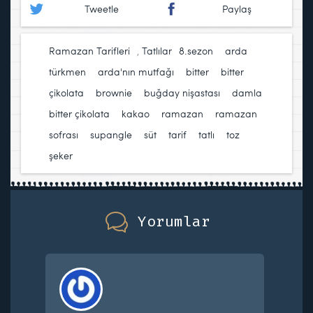
Tweetle
Paylaş
Ramazan Tarifleri
,
Tatlılar
8.sezon
,
arda
türkmen
,
arda'nın mutfağı
,
bitter
,
bitter
çikolata
,
brownie
,
buğday nişastası
,
damla
bitter çikolata
,
kakao
,
ramazan
,
ramazan
sofrası
,
supangle
,
süt
,
tarif
,
tatlı
,
toz
şeker
Yorumlar