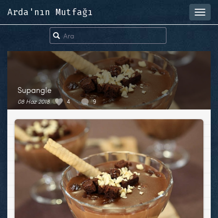
Arda'nın Mutfağı
Toggl
navig
Supangle
08 Haz 2018
4
9