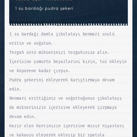
1 su bardağı pudra şekeri
1 su bardağı damla çikolatayı benmari usulü
eritin ve soğutun.
Tezgah üstü mikserinizi tezgahınıza alın.
İçerisine yumurta beyazlarını kırın, tuz ekleyin
ve köpürene kadar çırpın.
Pudra şekerini ekleyerek karıştırmaya devam
edin.
Benmari erittiğiniz ve soğuttuğunuz çikolatayı
da mikserinizin içerisine ekleyerek çırpmaya
devam edin.
Hazır olan harcınızın içerisine mısır nişastası
ve kakaoyu eleyerek ekleyip bir spatula