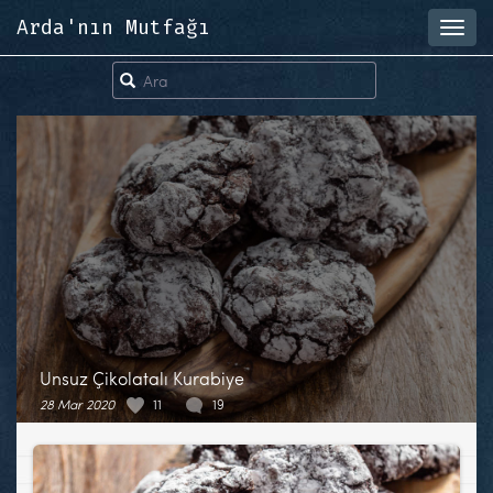
Arda'nın Mutfağı
Toggl
navig
Unsuz Çikolatalı Kurabiye
28 Mar 2020
11
19