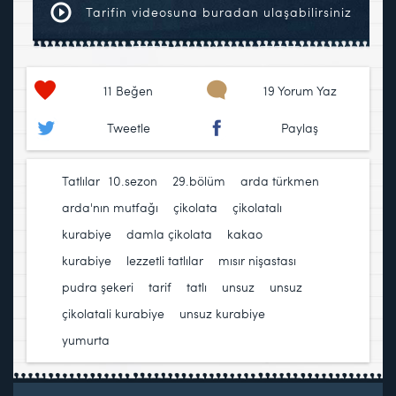
Tarifin videosuna buradan ulaşabilirsiniz
11
Beğen
19 Yorum Yaz
Tweetle
Paylaş
Tatlılar
10.sezon
,
29.bölüm
,
arda türkmen
,
arda'nın mutfağı
,
çikolata
,
çikolatalı
kurabiye
,
damla çikolata
,
kakao
,
kurabiye
,
lezzetli tatlılar
,
mısır nişastası
,
pudra şekeri
,
tarif
,
tatlı
,
unsuz
,
unsuz
çikolatali kurabiye
,
unsuz kurabiye
,
yumurta