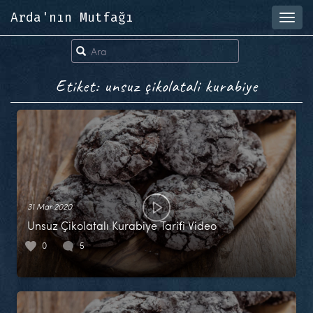
Arda'nın Mutfağı
Toggl
navig
Etiket: unsuz çikolatali kurabiye
31 Mar 2020
Unsuz Çikolatalı Kurabiye Tarifi Video
0
5