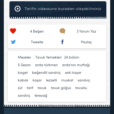
Tarifin videosuna buradan ulaşabilirsiniz
4
Beğen
3 Yorum Yaz
Tweetle
Paylaş
Mezeler
,
Tavuk Yemekleri
24.bölüm
,
5.Sezon
,
arda türkmen
,
arda'nın mutfağı
,
baget
,
beğendili sandviç
,
eski kaşar
,
kabak
,
kaşar
,
lezzetli
,
muskat
,
sandviç
,
süt
,
tarif
,
tavuk
,
tavuk göğüs
,
tavuklu
sandviç
,
tereyağ