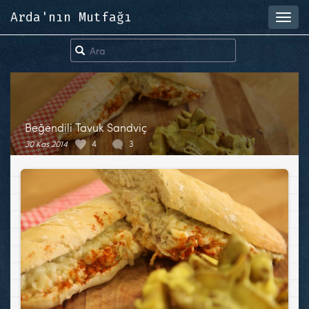
Arda'nın Mutfağı
Toggl
navig
Beğendili Tavuk Sandviç
30 Kas 2014
4
3