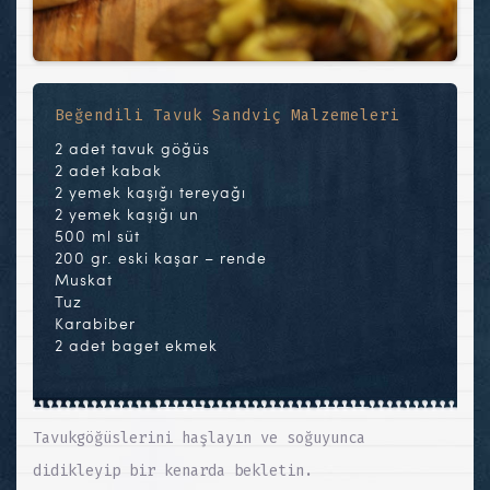
Beğendili Tavuk Sandviç Malzemeleri
2 adet tavuk göğüs
2 adet kabak
2 yemek kaşığı tereyağı
2 yemek kaşığı un
500 ml süt
200 gr. eski kaşar – rende
Muskat
Tuz
Karabiber
2 adet baget ekmek
Tavukgöğüslerini haşlayın ve soğuyunca
didikleyip bir kenarda bekletin.